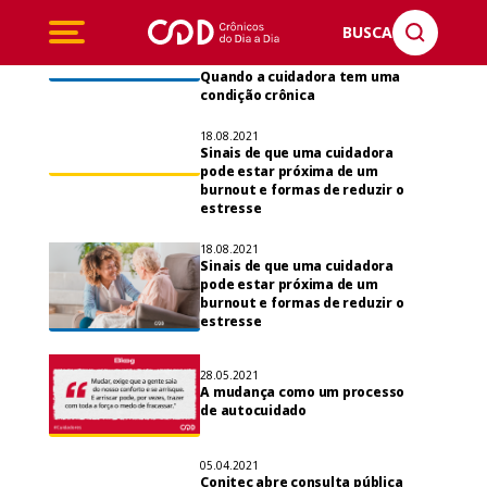
RESULTADOS ENCONTRADOS PARA:
CUIDADORES
BUSCA
03.09.2021
Quando a cuidadora tem uma
condição crônica
18.08.2021
Sinais de que uma cuidadora
pode estar próxima de um
burnout e formas de reduzir o
estresse
18.08.2021
Sinais de que uma cuidadora
pode estar próxima de um
burnout e formas de reduzir o
estresse
28.05.2021
A mudança como um processo
de autocuidado
05.04.2021
Conitec abre consulta pública