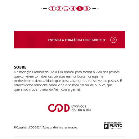
1
2
…
4
5
6
«
»
SOBRE
A associação Crônicos do Dia a Dia nasceu para tornar a vida das pessoas
que convivem com doenças crônicas melhor. Buscamos espalhar
conhecimento de qualidade que possa alcançar as mais diversas pessoas. É
através dessa conscientização, e da discussão em saúde pública, que
queremos mudar o mundo. Vem com a gente?!
Desenvolvido por:
© Copyright CDD 2024. Todos os direitos reservados.