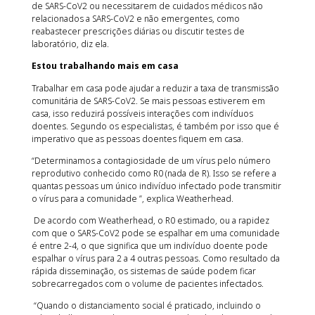
de SARS-CoV2 ou necessitarem de cuidados médicos não
relacionados a SARS-CoV2 e não emergentes, como
reabastecer prescrições diárias ou discutir testes de
laboratório, diz ela.
Estou trabalhando mais em casa
Trabalhar em casa pode ajudar a reduzir a taxa de transmissão
comunitária de SARS-CoV2. Se mais pessoas estiverem em
casa, isso reduzirá possíveis interações com indivíduos
doentes. Segundo os especialistas, é também por isso que é
imperativo que as pessoas doentes fiquem em casa.
“Determinamos a contagiosidade de um vírus pelo número
reprodutivo conhecido como R0 (nada de R). Isso se refere a
quantas pessoas um único indivíduo infectado pode transmitir
o vírus para a comunidade ”, explica Weatherhead.
De acordo com Weatherhead, o R0 estimado, ou a rapidez
com que o SARS-CoV2 pode se espalhar em uma comunidade
é entre 2-4, o que significa que um indivíduo doente pode
espalhar o vírus para 2 a 4 outras pessoas. Como resultado da
rápida disseminação, os sistemas de saúde podem ficar
sobrecarregados com o volume de pacientes infectados.
“Quando o distanciamento social é praticado, incluindo o