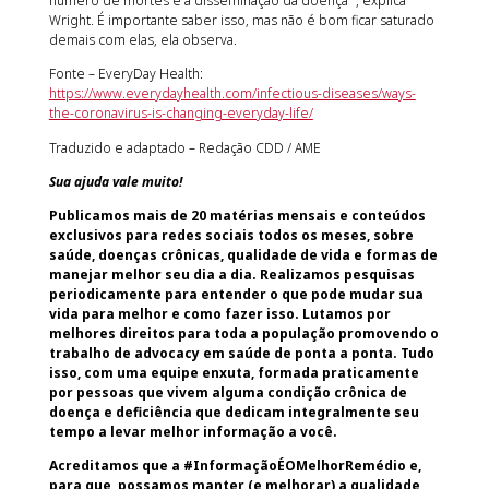
número de mortes e a disseminação da doença ”, explica
Wright. É importante saber isso, mas não é bom ficar saturado
demais com elas, ela observa.
Fonte – EveryDay Health:
https://www.everydayhealth.com/infectious-diseases/ways-
the-coronavirus-is-changing-everyday-life/
Traduzido e adaptado – Redação CDD / AME
Sua ajuda vale muito!
Publicamos mais de 20 matérias mensais e conteúdos
exclusivos para redes sociais todos os meses, sobre
saúde, doenças crônicas, qualidade de vida e formas de
manejar melhor seu dia a dia. Realizamos pesquisas
periodicamente para entender o que pode mudar sua
vida para melhor e como fazer isso. Lutamos por
melhores direitos para toda a população promovendo o
trabalho de advocacy em saúde de ponta a ponta. Tudo
isso, com uma equipe enxuta, formada praticamente
por pessoas que vivem alguma condição crônica de
doença e deficiência que dedicam integralmente seu
tempo a levar melhor informação a você.
Acreditamos que a #InformaçãoÉOMelhorRemédio e,
para que possamos manter (e melhorar) a qualidade