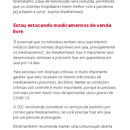
teletrabalho, a taxa de transmissão será reduzida, permitindo
que os sistemas hospitalares lidem melhor com a pandemia
[e] achatem a curva”, explica Weatherhead.
Estou estocando medicamentos de venda
livre
“É essencial que os indivíduos tenham seus suprimentos
médicos diários normais disponíveis em casa, principalmente
os medicamentos”, diz Weatherhead. Isso é importante caso
desenvolvam sintomas e precisem ficar em quarentena em
casa por 14 dias.
Para pessoas com doenças crônicas, é muito importante
garantir que eles recebam no mínimo três meses de
medicamentos prescritos, diz Elliott. Manter as condições
crônicas sob controle é muito importante, porque as pessoas
com elas correm maior risco de apresentar casos graves de
COVID-19.
O CDC recomenda considerar os serviços de pedidos por
correio para medicamentos, se você precisar ficar em casa
por um período prolongado.
Elliott também recomenda manter uma comunicação aberta