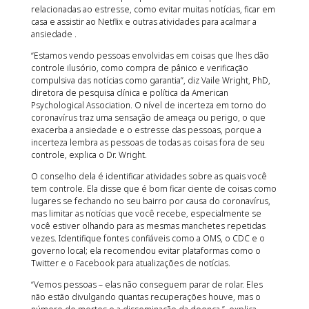
relacionadas ao estresse, como evitar muitas notícias, ficar em
casa e assistir ao Netflix e outras atividades para acalmar a
ansiedade .
“Estamos vendo pessoas envolvidas em coisas que lhes dão
controle ilusório, como compra de pânico e verificação
compulsiva das notícias como garantia”, diz Vaile Wright, PhD,
diretora de pesquisa clínica e política da American
Psychological Association. O nível de incerteza em torno do
coronavírus traz uma sensação de ameaça ou perigo, o que
exacerba a ansiedade e o estresse das pessoas, porque a
incerteza lembra as pessoas de todas as coisas fora de seu
controle, explica o Dr. Wright.
O conselho dela é identificar atividades sobre as quais você
tem controle. Ela disse que é bom ficar ciente de coisas como
lugares se fechando no seu bairro por causa do coronavírus,
mas limitar as notícias que você recebe, especialmente se
você estiver olhando para as mesmas manchetes repetidas
vezes. Identifique fontes confiáveis ​​como a OMS, o CDC e o
governo local; ela recomendou evitar plataformas como o
Twitter e o Facebook para atualizações de notícias.
“Vemos pessoas – elas não conseguem parar de rolar. Eles
não estão divulgando quantas recuperações houve, mas o