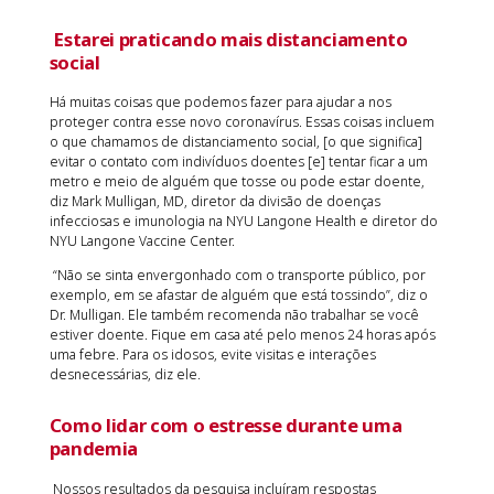
Estarei praticando mais distanciamento
social
Há muitas coisas que podemos fazer para ajudar a nos
proteger contra esse novo coronavírus. Essas coisas incluem
o que chamamos de distanciamento social, [o que significa]
evitar o contato com indivíduos doentes [e] tentar ficar a um
metro e meio de alguém que tosse ou pode estar doente,
diz Mark Mulligan, MD, diretor da divisão de doenças
infecciosas e imunologia na NYU Langone Health e diretor do
NYU Langone Vaccine Center.
“Não se sinta envergonhado com o transporte público, por
exemplo, em se afastar de alguém que está tossindo”, diz o
Dr. Mulligan. Ele também recomenda não trabalhar se você
estiver doente. Fique em casa até pelo menos 24 horas após
uma febre. Para os idosos, evite visitas e interações
desnecessárias, diz ele.
Como lidar com o estresse durante uma
pandemia
Nossos resultados da pesquisa incluíram respostas