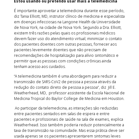
Estou usando ou pretendo usar mais a telemedicina
É importante aproveitar a telemedicina durante esse período,
diz Tania Elliott, MD, instrutor clínico de medicina e especialista
em doenças infecciosas na Langone Health da Universidade
de Nova York, na cidade de Nova York. Segundo a Dra. Elliott,
existem três razões pelas quais os profissionais médicos
devem fazer uso do atendimento virtual; minimizar o contato
dos pacientes doentes com outras pessoas, fornecer aos
pacientes levemente doentes que não precisam de
recomendações de hospitalização para alívio sintomático e
permitir que as pessoas com condições crônicas ainda
tenham acesso aos cuidados.
“A telemedicina também é uma abordagem para reduzir a
transmissão de SARS-CoV2 de pessoa a pessoa através da
redução do contato direto de pessoa a pessoa”, diz Jill E.
Weatherhead, MD, professor assistente da Escola Nacional de
Medicina Tropical do Baylor College de Medicina em Houston.
Ao participar da telemedicina, as interações são reduzidas
entre pacientes sentados em salas de espera e entre
pacientes e profissionais de saúde na sala de exames, explica
Weatherhead. Isso também poderia reduzir potencialmente a
taxa de transmissão na comunidade. Mas essa prática deve ser
usada apenas se os pacientes apresentarem sintomas leves