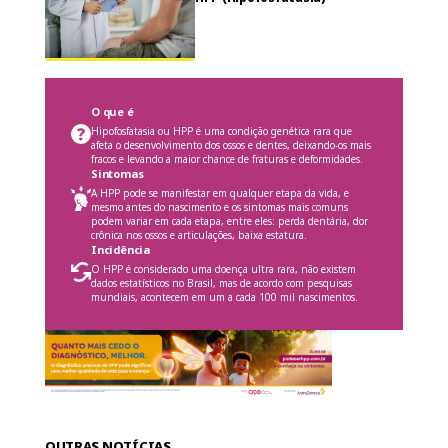
O que é
Hipofosfatasia ou HPP é uma condição genética rara que
afeta o desenvolvimento dos ossos e dentes, deixando-os mais
fracos e levando a maior chance de fraturas e deformidades.
Sintomas
A HPP pode se manifestar em qualquer etapa da vida, e
mesmo antes do nascimento e os sintomas mais comuns
podem variar em cada etapa, entre eles: perda dentária, dor
crônica nos ossos e articulações, baixa estatura.
Incidência
O HPP é considerado uma doença ultra rara, não existem
dados estatísticos no Brasil, mas de acordo com pesquisas
mundiais, acontecem em um a cada 100 mil nascimentos.
OUTRAS NOTÍCIAS