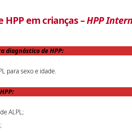
de HPP em crianças –
HPP Intern
ra diagnóstico de HPP:
PL para sexo e idade.
 HPP:
 de ALPL;
;