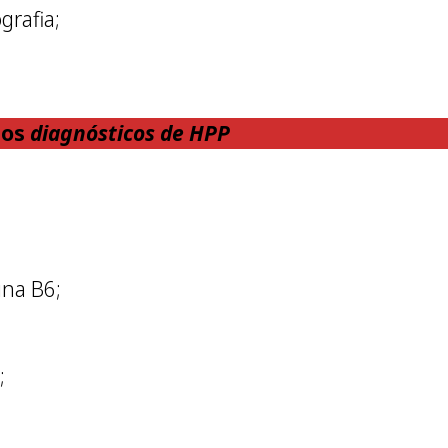
grafia;
ios
diagnósticos de HPP
ina B6;
;