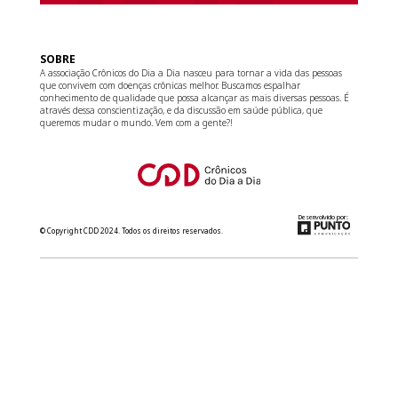
SOBRE
A associação Crônicos do Dia a Dia nasceu para tornar a vida das pessoas
que convivem com doenças crônicas melhor. Buscamos espalhar
conhecimento de qualidade que possa alcançar as mais diversas pessoas. É
através dessa conscientização, e da discussão em saúde pública, que
queremos mudar o mundo. Vem com a gente?!
Desenvolvido por:
© Copyright CDD 2024. Todos os direitos reservados.
relacionamento@cdd.org.br
(11) 3181-8266
Converse com a gente no WhatsApp