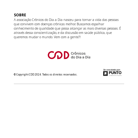
SOBRE
A associação Crônicos do Dia a Dia nasceu para tornar a vida das pessoas
que convivem com doenças crônicas melhor. Buscamos espalhar
conhecimento de qualidade que possa alcançar as mais diversas pessoas. É
através dessa conscientização, e da discussão em saúde pública, que
queremos mudar o mundo. Vem com a gente?!
Desenvolvido por:
© Copyright CDD 2024. Todos os direitos reservados.
relacionamento@cdd.org.br
(11) 3181-8266
Converse com a gente no WhatsApp