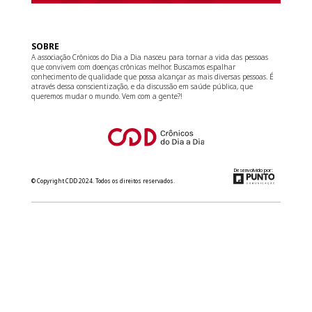
SOBRE
A associação Crônicos do Dia a Dia nasceu para tornar a vida das pessoas
que convivem com doenças crônicas melhor. Buscamos espalhar
conhecimento de qualidade que possa alcançar as mais diversas pessoas. É
através dessa conscientização, e da discussão em saúde pública, que
queremos mudar o mundo. Vem com a gente?!
Desenvolvido por:
© Copyright CDD 2024. Todos os direitos reservados.
relacionamento@cdd.org.br
(11) 3181-8266
Converse com a gente no WhatsApp