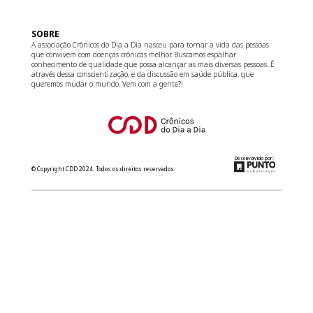
SOBRE
A associação Crônicos do Dia a Dia nasceu para tornar a vida das pessoas
que convivem com doenças crônicas melhor. Buscamos espalhar
conhecimento de qualidade que possa alcançar as mais diversas pessoas. É
através dessa conscientização, e da discussão em saúde pública, que
queremos mudar o mundo. Vem com a gente?!
Desenvolvido por:
© Copyright CDD 2024. Todos os direitos reservados.
relacionamento@cdd.org.br
(11) 3181-8266
Converse com a gente no WhatsApp