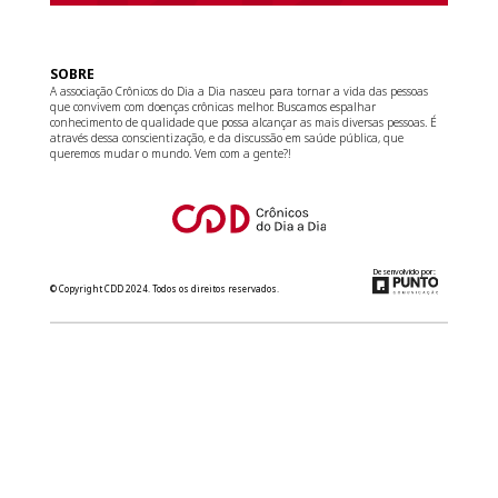
SOBRE
A associação Crônicos do Dia a Dia nasceu para tornar a vida das pessoas
que convivem com doenças crônicas melhor. Buscamos espalhar
conhecimento de qualidade que possa alcançar as mais diversas pessoas. É
através dessa conscientização, e da discussão em saúde pública, que
queremos mudar o mundo. Vem com a gente?!
Desenvolvido por:
© Copyright CDD 2024. Todos os direitos reservados.
relacionamento@cdd.org.br
(11) 3181-8266
Converse com a gente no WhatsApp