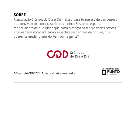
SOBRE
A associação Crônicos do Dia a Dia nasceu para tornar a vida das pessoas
que convivem com doenças crônicas melhor. Buscamos espalhar
conhecimento de qualidade que possa alcançar as mais diversas pessoas. É
através dessa conscientização, e da discussão em saúde pública, que
queremos mudar o mundo. Vem com a gente?!
Desenvolvido por:
© Copyright CDD 2024. Todos os direitos reservados.
relacionamento@cdd.org.br
(11) 3181-8266
Converse com a gente no WhatsApp