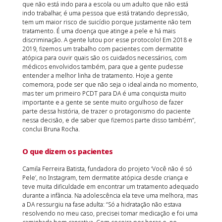
que não está indo para a escola ou um adulto que não está
indo trabalhar, é uma pessoa que está tratando depressão,
tem um maior risco de suicídio porque justamente não tem
tratamento. É uma doença que atinge a pele e há mais
discriminação. A gente lutou por esse protocolo! Em 2018 e
2019, fizemos um trabalho com pacientes com dermatite
atópica para ouvir quais são os cuidados necessários, com
médicos envolvidos também, para que a gente pudesse
entender a melhor linha de tratamento. Hoje a gente
comemora, pode ser que não seja o ideal ainda no momento,
mas ter um primeiro PCDT para DA é uma conquista muito
importante e a gente se sente muito orgulhoso de fazer
parte dessa história, de trazer o protagonismo do paciente
nessa decisão, e de saber que fizemos parte disso também”,
conclui Bruna Rocha.
O que dizem os pacientes
Camila Ferreira Batista, fundadora do projeto ‘Você não é só
Pele’, no Instagram, tem dermatite atópica desde criança e
teve muita dificuldade em encontrar um tratamento adequado
durante a infância. Na adolescência ela teve uma melhora, mas
a DA ressurgiu na fase adulta: “Só a hidratação não estava
resolvendo no meu caso, precisei tomar medicação e foi uma