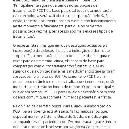
este documento veio em um excelente momento:
“Principalmente agora que temos novas opções de
tratamento. O PCDT é a base pela qual toda nova medicação
e/ou tecnologia será avaliada para incorporação pelo SUS,
então, ter este documento pronto e em pleno funcionamento
neste momento é fundamental para que os pacientes
possam, cada vez mais, ter acesso aos mais eficazes tipos de
tratamentos”.
O especialista afirma que um dos destaques positivos é a
incorporação da ciclosporina para a indicação de dermatite
atópica. “Essa medicação, quando bem utilizada, é segura e
eficaz para o tratamento. Ainda, ela servirá de base para
comparação com outros tratamentos futuros”, diz. Muzy
aguarda que a Conitec avalie mais medicamentos que já foram
aprovados no âmbito do SUS. “Felizmente, o PCDT é um
documento dinâmico e que se atualiza constantemente, então
melhorias ocorrerão ao longo do tempo. O ponto principal é
que agora temos um PCDT para DA, algo necessário para essa
doença comum que acomete inúmeros pacientes”, enfatiza.
Na opinião da dermatologista Mara Bianchi, a elaboração do
PCDT para a doença está atrasada: “Já faz muitos anos que,
especialmente no Sistema Único de Saúde, o médico que
acompanha esses pacientes com DA moderada a grave tinham
que usar drogas off label sem aprovação da Conitec para o