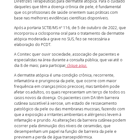
Diretrizes Terapêuticas para dermatite atópica. Para o cuidado
daqueles que têm a doença crônica de pele, é fundamental
que os profissionais de saúde orientem suas práticas com
base nas melhores evidências científicas disponíveis.
Após a portaria SCTIE/MS nº 116, de 5 de outubro de 2022, que
incorporou a ciclosporina oral para o tratamento da dermatite
atópica moderada a grave no SUS, fez-se necessária a
elaboração do PCDT.
A Conitec quer ouvir sociedade, associação de pacientes e
especialistas na área durante a consulta pública, que vai até o
dia 8 de maio; para participar,
clique aqui.
A dermatite atópica é uma condição crônica, recorrente,
inflamatória e pruriginosa da pele, que ocorre com maior
frequência em crianças (início precoce), mas também pode
afetar os adultos, os quais representam um terço de todos os
casos novos da doença. Os pacientes com DA têm barreira
cutânea suscetível à xerose, um estado de ressecamento
patológico da pele ou das membranas mucosas, fazendo com
que a exposição a irritantes ambientais e alérgenos levem à
inflamação e prurido. As alterações da barreira cutânea podem
ocorrer pela diminuição dos níveis de ceramidas, que
desempenham um papel na função de barreira da pele e
previnem a perda de água transepidérmica.