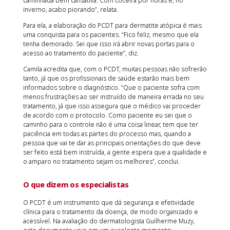
caminhada bem cansativa. Com coceira por horas e, no
inverno, acabo piorando”, relata.
Para ela, a elaboração do PCDT para dermatite atópica é mais
uma conquista para os pacientes. “Fico feliz, mesmo que ela
tenha demorado. Sei que isso irá abrir novas portas para o
acesso ao tratamento do paciente”, diz.
Camila acredita que, com o PCDT, muitas pessoas não sofrerão
tanto, já que os profissionais de saúde estarão mais bem
informados sobre o diagnóstico. “Que o paciente sofra com
menos frustrações ao ser instruído de maneira errada no seu
tratamento, já que isso assegura que o médico vai proceder
de acordo com o protocolo. Como paciente eu sei que o
caminho para o controle não é uma coisa linear, tem que ter
paciência em todas as partes do processo mas, quando a
pessoa que vai te dar as principais orientações do que deve
ser feito está bem instruída, a gente espera que a qualidade e
o amparo no tratamento sejam os melhores”, conclui.
O que dizem os especialistas
O PCDT é um instrumento que dá segurança e efetividade
clínica para o tratamento da doença, de modo organizado e
acessível. Na avaliação do dermatologista Guilherme Muzy,