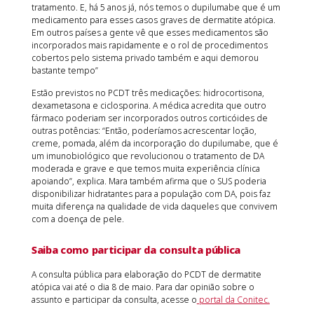
tratamento. E, há 5 anos já, nós temos o dupilumabe que é um
medicamento para esses casos graves de dermatite atópica.
Em outros países a gente vê que esses medicamentos são
incorporados mais rapidamente e o rol de procedimentos
cobertos pelo sistema privado também e aqui demorou
bastante tempo”
Estão previstos no PCDT três medicações: hidrocortisona,
dexametasona e ciclosporina. A médica acredita que outro
fármaco poderiam ser incorporados outros corticóides de
outras potências: “Então, poderíamos acrescentar loção,
creme, pomada, além da incorporação do dupilumabe, que é
um imunobiológico que revolucionou o tratamento de DA
moderada e grave e que temos muita experiência clínica
apoiando”, explica. Mara também afirma que o SUS poderia
disponibilizar hidratantes para a população com DA, pois faz
muita diferença na qualidade de vida daqueles que convivem
com a doença de pele.
Saiba como participar da consulta pública
A consulta pública para elaboração do PCDT de dermatite
atópica vai até o dia 8 de maio. Para dar opinião sobre o
assunto e participar da consulta, acesse o
portal da Conitec.