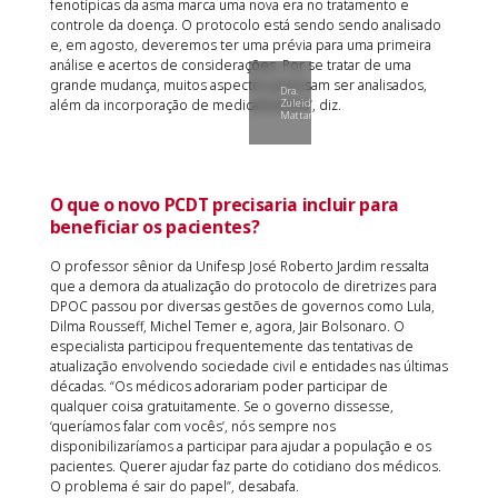
fenotípicas da asma marca uma nova era no tratamento e
controle da doença. O protocolo está sendo sendo analisado
e, em agosto, deveremos ter uma prévia para uma primeira
análise e acertos de considerações. Por se tratar de uma
grande mudança, muitos aspectos precisam ser analisados,
Dra.
além da incorporação de medicamentos”, diz.
Zuleid
Mattar
O que o novo PCDT precisaria incluir para
beneficiar os pacientes?
O professor sênior da Unifesp José Roberto Jardim ressalta
que a demora da atualização do protocolo de diretrizes para
DPOC passou por diversas gestões de governos como Lula,
Dilma Rousseff, Michel Temer e, agora, Jair Bolsonaro. O
especialista participou frequentemente das tentativas de
atualização envolvendo sociedade civil e entidades nas últimas
décadas. “Os médicos adorariam poder participar de
qualquer coisa gratuitamente. Se o governo dissesse,
‘queríamos falar com vocês’, nós sempre nos
disponibilizaríamos a participar para ajudar a população e os
pacientes. Querer ajudar faz parte do cotidiano dos médicos.
O problema é sair do papel”, desabafa.