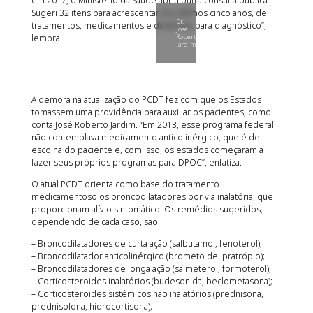
em 2017, o Ministério da Saúde abriu outra consulta pública.
Sugeri 32 itens para acrescentar nos últimos cinco anos, de
Dr.
tratamentos, medicamentos e diretrizes para diagnóstico”,
José
lembra.
Roberto
Jardim
A demora na atualização do PCDT fez com que os Estados
tomassem uma providência para auxiliar os pacientes, como
conta José Roberto Jardim. “Em 2013, esse programa federal
não contemplava medicamento anticolinérgico, que é de
escolha do paciente e, com isso, os estados começaram a
fazer seus próprios programas para DPOC”, enfatiza.
O atual PCDT orienta como base do tratamento
medicamentoso os broncodilatadores por via inalatória, que
proporcionam alívio sintomático. Os remédios sugeridos,
dependendo de cada caso, são:
– Broncodilatadores de curta ação (salbutamol, fenoterol);
– Broncodilatador anticolinérgico (brometo de ipratrópio);
– Broncodilatadores de longa ação (salmeterol, formoterol);
– Corticosteroides inalatórios (budesonida, beclometasona);
– Corticosteroides sistêmicos não inalatórios (prednisona,
prednisolona, hidrocortisona);