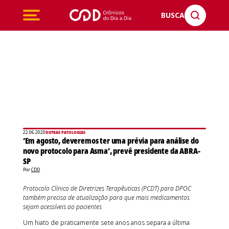
BUSCA
22.06.2020
OUTRAS PATOLOGIAS
‘Em agosto, deveremos ter uma prévia para análise do
novo protocolo para Asma’, prevê presidente da ABRA-
SP
Por
CDD
Protocolo Clínico de Diretrizes Terapêuticas (PCDT) para DPOC
também precisa de atualização para que mais medicamentos
sejam acessíveis ao pacientes
Um hiato de praticamente sete anos anos separa a última