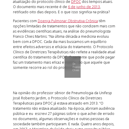
atualização do protocolo clínico de
DPOC
dos tempos atuais.
O documento mais recente é de
6 de junho de 2013
,
retificado oito dias depois. E o que isso significa na prática?
Pacientes com
Doença Pulmonar Obstrutiva Crônica
têm
opções limitadas de tratamentos que não condizem mais com
as evidências científicas atuais, na análise do pneumologista
Franco Chies Martins: “Na última década a medicina evoluiu
bem com a DPOC. Cada dia mais buscamos um equilíbrio
entre efeitos adversos e eficácia do tratamento. O Protocolo
Clínico de Diretrizes Terapêuticas não reflete a realidade atual
científica do tratamento da DPOC. O paciente que pode pagar
faz um tratamento mais eficaz e melhor do que aquele que
Dr.
somente recorre ao rol do protocolo”.
Franco
Chies
Na opinião do professor sênior de Pneumologia da Unifesp
José Roberto Jardim, o Protocolo Clínico de Diretrizes
Terapêuticas para DPOC já estava atrasado em 2013. “O
tratamento não estava atualizado. Na época, abriram audiência
pública e eu escrevi 27 páginas sobre o que achei de errado
no documento, algumas observações e outras pessoas da
sociedade também participaram. E nada. Quatro anos depois,