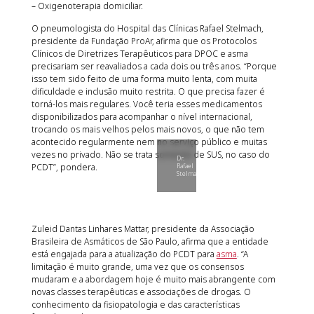
– Oxigenoterapia domiciliar.
O pneumologista do Hospital das Clínicas Rafael Stelmach,
presidente da Fundação ProAr, afirma que os Protocolos
Clínicos de Diretrizes Terapêuticos para DPOC e asma
precisariam ser reavaliados a cada dois ou três anos. “Porque
isso tem sido feito de uma forma muito lenta, com muita
dificuldade e inclusão muito restrita. O que precisa fazer é
torná-los mais regulares. Você teria esses medicamentos
disponibilizados para acompanhar o nível internacional,
trocando os mais velhos pelos mais novos, o que não tem
acontecido regularmente nem no serviço público e muitas
vezes no privado. Não se trata somente de SUS, no caso do
Dr.
PCDT”, pondera.
Rafael
Stelmach
Zuleid Dantas Linhares Mattar, presidente da Associação
Brasileira de Asmáticos de São Paulo, afirma que a entidade
está engajada para a atualização do PCDT para
asma
. “A
limitação é muito grande, uma vez que os consensos
mudaram e a abordagem hoje é muito mais abrangente com
novas classes terapêuticas e associações de drogas. O
conhecimento da fisiopatologia e das características