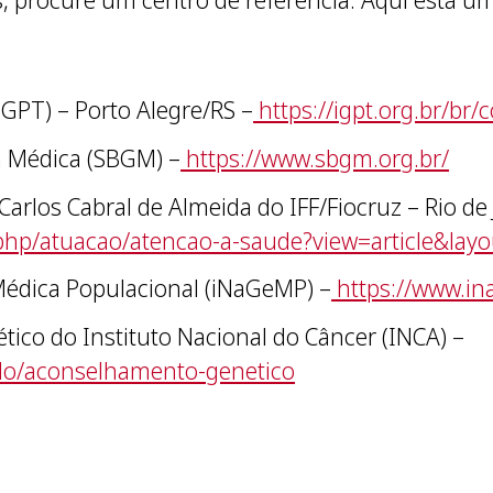
IGPT) – Porto Alegre/RS –
https://igpt.org.br/br/
a Médica (SBGM) –
https://www.sbgm.org.br/
arlos Cabral de Almeida do IFF/Fiocruz – Rio de 
x.php/atuacao/atencao-a-saude?view=article&lay
 Médica Populacional (iNaGeMP) –
https://www.in
co do Instituto Nacional do Câncer (INCA) –
udo/aconselhamento-genetico