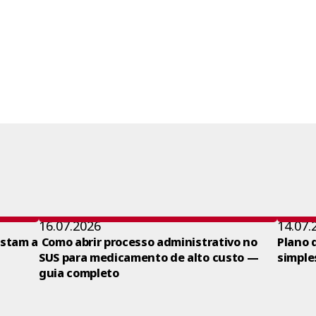
16.07.2026
14.07.
ustam a
Como abrir processo administrativo no
Plano 
SUS para medicamento de alto custo —
simple
guia completo