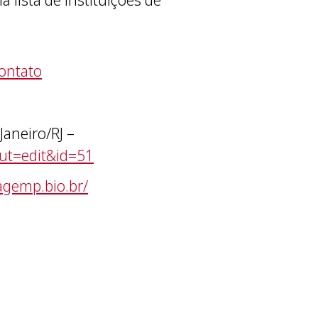
contato
Janeiro/RJ –
out=edit&id=51
agemp.bio.br/