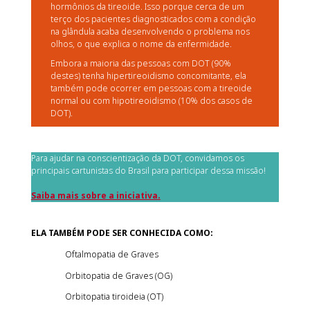
hormônios da tireoide. Isso porque cerca de um
terço dos pacientes diagnosticados com a condição
na glândula acaba desenvolvendo o problema nos
olhos, o que explica o nome da enfermidade.
Embora a maioria das pessoas com DOT (90%
destes) tenha hipertireoidismo concomitante, ela
também pode ocorrer em pessoas com a tireoide
normal ou com hipotireoidismo (10% dos casos de
DOT).
Para ajudar na conscientização da DOT, convidamos os
principais cartunistas do Brasil para participar dessa missão!
Saiba mais sobre a iniciativa.
ELA TAMBÉM PODE SER CONHECIDA COMO:
Oftalmopatia de Graves
Orbitopatia de Graves (OG)
Orbitopatia tiroideia (OT)