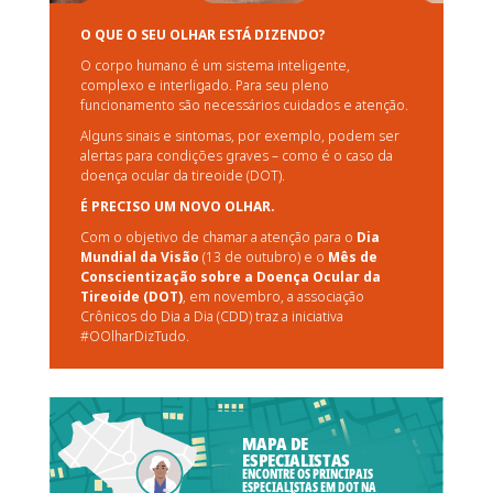
O QUE O SEU OLHAR ESTÁ DIZENDO?
O corpo humano é um sistema inteligente,
complexo e interligado. Para seu pleno
funcionamento são necessários cuidados e atenção.
Alguns sinais e sintomas, por exemplo, podem ser
alertas para condições graves – como é o caso da
doença ocular da tireoide (DOT).
É PRECISO UM NOVO OLHAR.
Com o objetivo de chamar a atenção para o
Dia
Mundial da Visão
(13 de outubro) e o
Mês de
Conscientização sobre a Doença Ocular da
Tireoide (DOT)
, em novembro, a associação
Crônicos do Dia a Dia (CDD) traz a iniciativa
#OOlharDizTudo.
MAPA DE
ESPECIALISTAS
ENCONTRE OS PRINCIPAIS
ESPECIALISTAS EM DOT NA