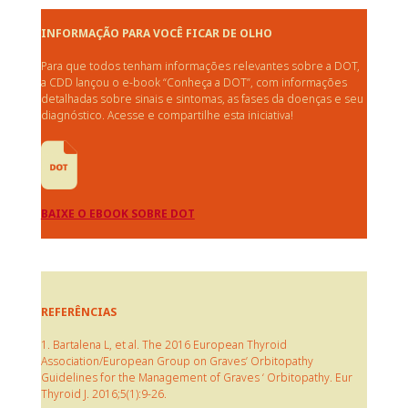
INFORMAÇÃO PARA
VOCÊ FICAR DE OLHO
Para que todos tenham informações relevantes sobre a DOT,
a CDD lançou o e-book “Conheça a DOT”, com informações
detalhadas sobre sinais e sintomas, as fases da doenças e seu
diagnóstico. Acesse e compartilhe esta iniciativa!
BAIXE O EBOOK SOBRE DOT
REFERÊNCIAS
1. Bartalena L, et al. The 2016 European Thyroid
Association/European Group on Graves’ Orbitopathy
Guidelines for the Management of Graves ‘ Orbitopathy. Eur
Thyroid J. 2016;5(1):9-26.