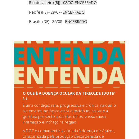
Rio de Janeiro (RJ) - 08/07. ENCERRADO
Recife (PE) - 29/07-
ENCERRADO
Brasília (DF) - 26/08 -
ENCERRADO
O QUE É A DOENÇA OCULAR DA TIREOIDE (DOT)?
1,2
É uma condição rara, progressiva e crônica, na qual o
sistema imunológico ataca o tecido muscular e a
gordura presente atrás dos olhos, e isso causa
inflamação e inchaço na região.
A DOT é comumente associada à doença de Graves,
caracterizada pela produção desordenada de