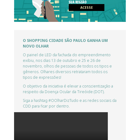
SUA REGIÃO
ACESSE
O SHOPPING CIDADE SÃO PAULO GANHA UM
NOVO OLHAR
O painel de LED da fachada do empreendimento
exibiu, nos dias 13 de outubro e 25 e 26 de
novembro, olhos de pessoas de todos os tipos e
gêneros. Olhares diversos retrataram todos os
tipos de expressões!
O objetivo da iniciativa é elevar a conscientização a
respeito da Doença Ocular da Tireóide (DOT).
Siga a hashtag #OOlharDizTudo e as redes sociais da
CDD para ficar por dentro.