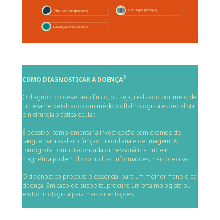
2
COMO DIAGNOSTICAR A DOENÇA
O diagnóstico deve ser clínico, ou seja, realizado por meio de
um exame detalhado com médico oftalmologista especialista
em cirurgia plástica ocular.
É possível complementar a investigação com exames de
sangue para avaliar a função tireoidiana e de imagem. A
tomografia computadorizada ou ressonância nuclear
magnética podem disponibilizar informações mais precisas.
O diagnóstico precoce é essencial para um melhor manejo da
doença. Em caso de suspeita, procure um oftalmologista ou
endocrinologista para mais orientações.