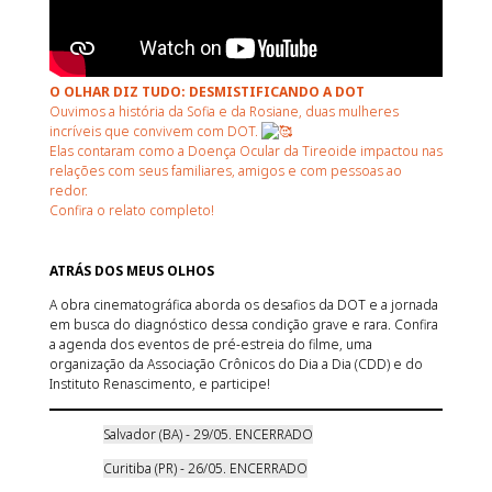
O OLHAR DIZ TUDO: DESMISTIFICANDO A DOT
Ouvimos a história da Sofia e da Rosiane, duas mulheres
incríveis que convivem com DOT.
Elas contaram como a Doença Ocular da Tireoide impactou nas
relações com seus familiares, amigos e com pessoas ao
redor.
Confira o relato completo!
ATRÁS DOS MEUS OLHOS
A obra cinematográfica aborda os desafios da DOT e a jornada
em busca do diagnóstico dessa condição grave e rara. Confira
a agenda dos eventos de pré-estreia do filme, uma
organização da Associação Crônicos do Dia a Dia (CDD) e do
Instituto Renascimento, e participe!
Salvador (BA) - 29/05. ENCERRADO
Curitiba (PR) - 26/05. ENCERRADO