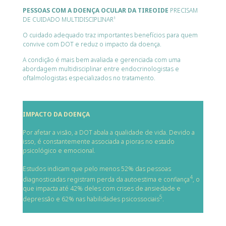
PESSOAS COM A DOENÇA OCULAR DA TIREOIDE
PRECISAM
DE CUIDADO MULTIDISCIPLINAR¹
O cuidado adequado traz importantes benefícios para quem
convive com DOT e reduz o impacto da doença.
A condição é mais bem avaliada e gerenciada com uma
abordagem multidisciplinar entre endocrinologistas e
oftalmologistas especializados no tratamento.
IMPACTO DA DOENÇA
Por afetar a visão, a DOT abala a qualidade de vida. Devido a
isso, é constantemente associada a pioras no estado
psicológico e emocional.
Estudos indicam que pelo menos 52% das pessoas
4
diagnosticadas registram perda da autoestima e confiança
, o
que impacta até 42% deles com crises de ansiedade e
5
depressão e 62% nas habilidades psicossociais
.