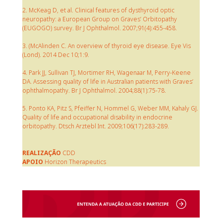
2. McKeag D, et al. Clinical features of dysthyroid optic
neuropathy: a European Group on Graves’ Orbitopathy
(EUGOGO) survey. Br J Ophthalmol. 2007;91(4):455-458.
3. (McAlinden C. An overview of thyroid eye disease. Eye Vis
(Lond). 2014 Dec 10;1:9.
4. Park JJ, Sullivan TJ, Mortimer RH, Wagenaar M, Perry-Keene
DA. Assessing quality of life in Australian patients with Graves’
ophthalmopathy. Br J Ophthalmol. 2004;88(1):75-78.
5. Ponto KA, Pitz S, Pfeiffer N, Hommel G, Weber MM, Kahaly GJ.
Quality of life and occupational disability in endocrine
orbitopathy. Dtsch Arztebl Int. 2009;106(17):283-289.
REALIZAÇÃO
CDD
APOIO
Horizon Therapeutics