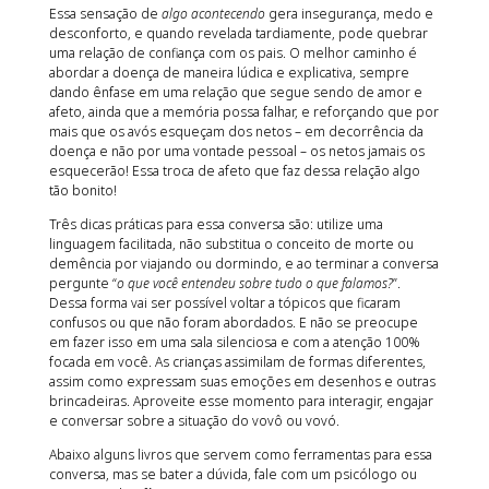
Essa sensação de
algo acontecendo
gera insegurança, medo e
desconforto, e quando revelada tardiamente, pode quebrar
uma relação de confiança com os pais. O melhor caminho é
abordar a doença de maneira lúdica e explicativa, sempre
dando ênfase em uma relação que segue sendo de amor e
afeto, ainda que a memória possa falhar, e reforçando que por
mais que os avós esqueçam dos netos – em decorrência da
doença e não por uma vontade pessoal – os netos jamais os
esquecerão! Essa troca de afeto que faz dessa relação algo
tão bonito!
Três dicas práticas para essa conversa são: utilize uma
linguagem facilitada, não substitua o conceito de morte ou
demência por viajando ou dormindo, e ao terminar a conversa
pergunte “
o que você entendeu sobre tudo o que falamos?
”.
Dessa forma vai ser possível voltar a tópicos que ficaram
confusos ou que não foram abordados. E não se preocupe
em fazer isso em uma sala silenciosa e com a atenção 100%
focada em você. As crianças assimilam de formas diferentes,
assim como expressam suas emoções em desenhos e outras
brincadeiras. Aproveite esse momento para interagir, engajar
e conversar sobre a situação do vovô ou vovó.
Abaixo alguns livros que servem como ferramentas para essa
conversa, mas se bater a dúvida, fale com um psicólogo ou