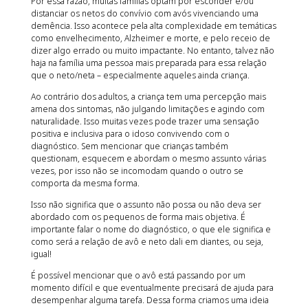
Por essa razão, muitas famílias optam por esconder e/ou
distanciar os netos do convívio com avós vivenciando uma
demência. Isso acontece pela alta complexidade em temáticas
como envelhecimento, Alzheimer e morte, e pelo receio de
dizer algo errado ou muito impactante. No entanto, talvez não
haja na família uma pessoa mais preparada para essa relação
que o neto/neta – especialmente aqueles ainda criança.
Ao contrário dos adultos, a criança tem uma percepção mais
amena dos sintomas, não julgando limitações e agindo com
naturalidade. Isso muitas vezes pode trazer uma sensação
positiva e inclusiva para o idoso convivendo com o
diagnóstico. Sem mencionar que crianças também
questionam, esquecem e abordam o mesmo assunto várias
vezes, por isso não se incomodam quando o outro se
comporta da mesma forma.
Isso não significa que o assunto não possa ou não deva ser
abordado com os pequenos de forma mais objetiva. É
importante falar o nome do diagnóstico, o que ele significa e
como será a relação de avô e neto dali em diantes, ou seja,
igual!
É possível mencionar que o avô está passando por um
momento difícil e que eventualmente precisará de ajuda para
desempenhar alguma tarefa. Dessa forma criamos uma ideia