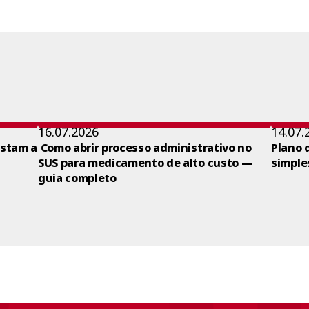
16.07.2026
14.07.
ustam a
Como abrir processo administrativo no
Plano 
SUS para medicamento de alto custo —
simple
guia completo