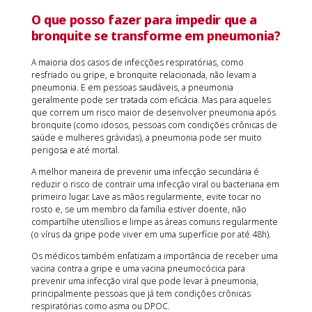
O que posso fazer para impedir que a
bronquite se transforme em pneumonia?
A maioria dos casos de infecções respiratórias, como
resfriado ou gripe, e bronquite relacionada, não levam a
pneumonia. E em pessoas saudáveis, a pneumonia
geralmente pode ser tratada com eficácia. Mas para aqueles
que correm um risco maior de desenvolver pneumonia após
bronquite (como idosos, pessoas com condições crônicas de
saúde e mulheres grávidas), a pneumonia pode ser muito
perigosa e até mortal.
A melhor maneira de prevenir uma infecção secundária é
reduzir o risco de contrair uma infecção viral ou bacteriana em
primeiro lugar. Lave as mãos regularmente, evite tocar no
rosto e, se um membro da família estiver doente, não
compartilhe utensílios e limpe as áreas comuns regularmente
(o vírus da gripe pode viver em uma superfície por até 48h).
Os médicos também enfatizam a importância de receber uma
vacina contra a gripe e uma vacina pneumocócica para
prevenir uma infecção viral que pode levar à pneumonia,
principalmente pessoas que já tem condições crônicas
respiratórias como asma ou DPOC.