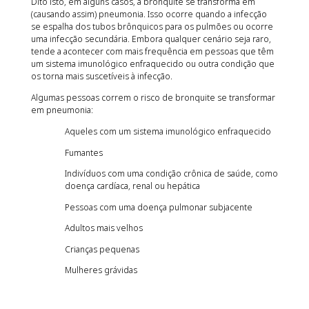
Dito isto, em alguns casos, a bronquite se transforma em
(causando assim) pneumonia. Isso ocorre quando a infecção
se espalha dos tubos brônquicos para os pulmões ou ocorre
uma infecção secundária. Embora qualquer cenário seja raro,
tende a acontecer com mais frequência em pessoas que têm
um sistema imunológico enfraquecido ou outra condição que
os torna mais suscetíveis à infecção.
Algumas pessoas correm o risco de bronquite se transformar
em pneumonia:
Aqueles com um sistema imunológico enfraquecido
Fumantes
Indivíduos com uma condição crônica de saúde, como
doença cardíaca, renal ou hepática
Pessoas com uma doença pulmonar subjacente
Adultos mais velhos
Crianças pequenas
Mulheres grávidas