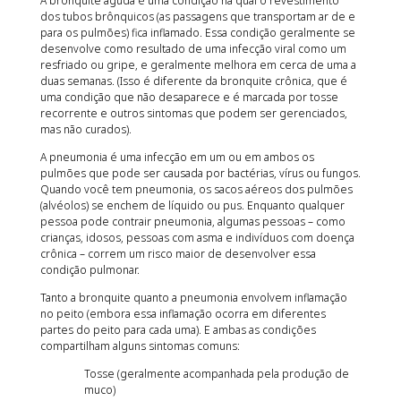
A bronquite aguda é uma condição na qual o revestimento
dos tubos brônquicos (as passagens que transportam ar de e
para os pulmões) fica inflamado. Essa condição geralmente se
desenvolve como resultado de uma infecção viral como um
resfriado ou gripe, e geralmente melhora em cerca de uma a
duas semanas. (Isso é diferente da bronquite crônica, que é
uma condição que não desaparece e é marcada por tosse
recorrente e outros sintomas que podem ser gerenciados,
mas não curados).
A pneumonia é uma infecção em um ou em ambos os
pulmões que pode ser causada por bactérias, vírus ou fungos.
Quando você tem pneumonia, os sacos aéreos dos pulmões
(alvéolos) se enchem de líquido ou pus. Enquanto qualquer
pessoa pode contrair pneumonia, algumas pessoas – como
crianças, idosos, pessoas com asma e indivíduos com doença
crônica – correm um risco maior de desenvolver essa
condição pulmonar.
Tanto a bronquite quanto a pneumonia envolvem inflamação
no peito (embora essa inflamação ocorra em diferentes
partes do peito para cada uma). E ambas as condições
compartilham alguns sintomas comuns:
Tosse (geralmente acompanhada pela produção de
muco)