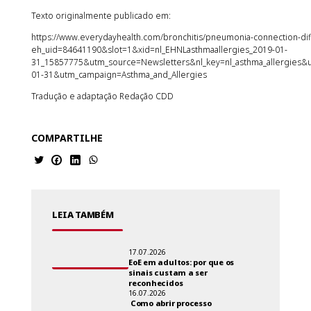
Texto originalmente publicado em:
https://www.everydayhealth.com/bronchitis/pneumonia-connection-dif
eh_uid=84641190&slot=1&xid=nl_EHNLasthmaallergies_2019-01-
31_15857775&utm_source=Newsletters&nl_key=nl_asthma_allergies&
01-31&utm_campaign=Asthma_and_Allergies
Tradução e adaptação Redação CDD
COMPARTILHE
LEIA TAMBÉM
17.07.2026
EoE em adultos: por que os
sinais custam a ser
reconhecidos
16.07.2026
Como abrir processo