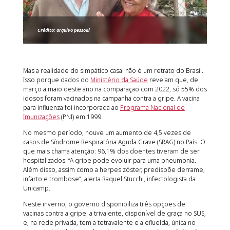
C
rédito: arquivo pessoal
Mas a realidade do simpático casal não é um retrato do Brasil.
Isso porque dados do
Ministério da Saúde
revelam que, de
março a maio deste ano na comparação com 2022, só 55% dos
idosos foram vacinados na campanha contra a gripe. A vacina
para influenza foi incorporada ao
Programa Nacional de
Imunizações
(PNI) em 1999.
No mesmo período, houve um aumento de 4,5 vezes de
casos de Síndrome Respiratória Aguda Grave (SRAG) no País. O
que mais chama atenção: 96,1% dos doentes tiveram de ser
hospitalizados. “A gripe pode evoluir para uma pneumonia.
Além disso, assim como a herpes zóster, predispõe derrame,
infarto e trombose”, alerta Raquel Stucchi, infectologista da
Unicamp.
Neste inverno, o governo disponibiliza três opções de
vacinas contra a gripe: a trivalente, disponível de graça no SUS,
e, na rede privada, tem a tetravalente e a efluelda, única no