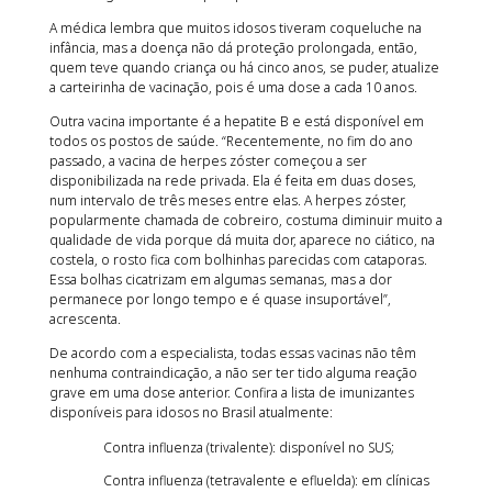
A médica lembra que muitos idosos tiveram coqueluche na
infância, mas a doença não dá proteção prolongada, então,
quem teve quando criança ou há cinco anos, se puder, atualize
a carteirinha de vacinação, pois é uma dose a cada 10 anos.
Outra vacina importante é a hepatite B e está disponível em
todos os postos de saúde. “Recentemente, no fim do ano
passado, a vacina de herpes zóster começou a ser
disponibilizada na rede privada. Ela é feita em duas doses,
num intervalo de três meses entre elas. A herpes zóster,
popularmente chamada de cobreiro, costuma diminuir muito a
qualidade de vida porque dá muita dor, aparece no ciático, na
costela, o rosto fica com bolhinhas parecidas com cataporas.
Essa bolhas cicatrizam em algumas semanas, mas a dor
permanece por longo tempo e é quase insuportável”,
acrescenta.
De acordo com a especialista, todas essas vacinas não têm
nenhuma contraindicação, a não ser ter tido alguma reação
grave em uma dose anterior. Confira a lista de imunizantes
disponíveis para idosos no Brasil atualmente:
Contra influenza (trivalente): disponível no SUS;
Contra influenza (tetravalente e efluelda): em clínicas