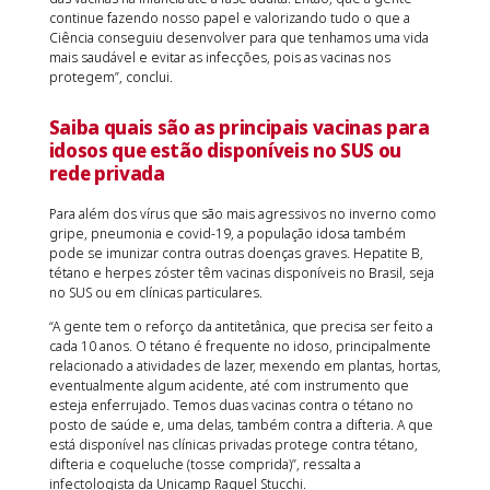
continue fazendo nosso papel e valorizando tudo o que a
Ciência conseguiu desenvolver para que tenhamos uma vida
mais saudável e evitar as infecções, pois as vacinas nos
protegem”, conclui.
Saiba quais são as principais vacinas para
idosos que estão disponíveis no SUS ou
rede privada
Para além dos vírus que são mais agressivos no inverno como
gripe, pneumonia e covid-19, a população idosa também
pode se imunizar contra outras doenças graves. Hepatite B,
tétano e herpes zóster têm vacinas disponíveis no Brasil, seja
no SUS ou em clínicas particulares.
“A gente tem o reforço da antitetânica, que precisa ser feito a
cada 10 anos. O tétano é frequente no idoso, principalmente
relacionado a atividades de lazer, mexendo em plantas, hortas,
eventualmente algum acidente, até com instrumento que
esteja enferrujado. Temos duas vacinas contra o tétano no
posto de saúde e, uma delas, também contra a difteria. A que
está disponível nas clínicas privadas protege contra tétano,
difteria e coqueluche (tosse comprida)”, ressalta a
infectologista da Unicamp Raquel Stucchi.