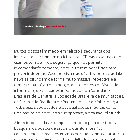
Crédito: Pixabay/
spencerbdavis1
Muitos idosos têm medo em relação à segurança dos
imunizantes e caem em notícias falsas. “Todas as vacinas que
citamos têm perfil de segurança que nos permite
recomendar fortemente, porque trazem benefícios para
prevenir doenças. Caso persistam as dúvidas, porque as fake
news se difundem de forma muito massiva, repetitiva e a
gente acaba até acreditando, procure fontes confiáveis de
informação, de entidades médicas como a Sociedade
Brasileira de Geriatria, a Sociedade Brasileira de Imunizações,
da Sociedade Brasileira de Pneumologia e de Infectologia.
Todas essas sociedades e especialidades médicas contém
uma página de perguntas e respostas”, alerta Raquel Stucchi.
A infectologista da Unicamp faz um apelo para que todos
busquem os postos de saúde o quanto antes: “Só
conseguimos chegar aos 60 anos porque tivemos a proteção
das vacinas na infância até a fase adulta. Então, que a gente