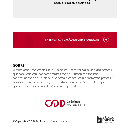
reduzir as suas crises
SOBRE
A associação Crônicos do Dia a Dia nasceu para tornar a vida das pessoas
que convivem com doenças crônicas melhor. Buscamos espalhar
conhecimento de qualidade que possa alcançar as mais diversas pessoas. É
através dessa conscientização, e da discussão em saúde pública, que
queremos mudar o mundo. Vem com a gente?!
Desenvolvido por:
© Copyright CDD 2024. Todos os direitos reservados.