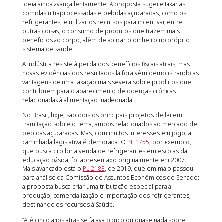
ideia ainda avança lentamente. A proposta sugere taxar as
comidas ultraprocessadas e bebidas açucaradas, como os
refrigerantes, e utilizar os recursos para incentivar, entre
outras coisas, o consumo de produtos que trazem mais
benefícios ao corpo, além de aplicar o dinheiro no próprio
sistema de saúde.
A indústria resiste à perda dos benefícios fiscais atuais, mas
novas evidências dos resultados lá fora vêm demonstrando as
vantagens de uma taxação mais severa sobre produtos que
contribuem para o aparecimento de doenças crônicas
relacionadas à alimentação inadequada.
No Brasil, hoje, são dois os principais projetos de lei em
tramitação sobre o tema, ambos relacionados ao mercado de
bebidas açucaradas. Mas, com muitos interesses em jogo, a
caminhada legislativa é demorada. O
PL 1755
, por exemplo,
que busca proibir a venda de refrigerantes em escolas da
educação básica, foi apresentado originalmente em 2007.
Mais avançado está o
PL 2183
, de 2019, que em maio passou
para análise da Comissão de Assuntos Econômicos do Senado:
a proposta busca criar uma tributação especial para a
produção, comercialização e importação dos refrigerantes,
destinando os recursos à Saúde.
“Até cinco anos atrás se falava pouco ou quase nada sobre