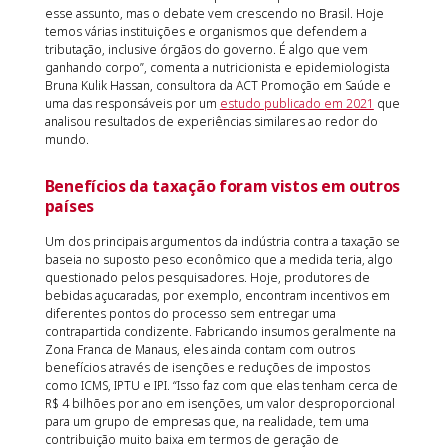
esse assunto, mas o debate vem crescendo no Brasil. Hoje
temos várias instituições e organismos que defendem a
tributação, inclusive órgãos do governo. É algo que vem
ganhando corpo”, comenta a nutricionista e epidemiologista
Bruna Kulik Hassan, consultora da ACT Promoção em Saúde e
uma das responsáveis por um
estudo publicado em 2021
que
analisou resultados de experiências similares ao redor do
mundo.
Benefícios da taxação foram vistos em outros
países
Um dos principais argumentos da indústria contra a taxação se
baseia no suposto peso econômico que a medida teria, algo
questionado pelos pesquisadores. Hoje, produtores de
bebidas açucaradas, por exemplo, encontram incentivos em
diferentes pontos do processo sem entregar uma
contrapartida condizente. Fabricando insumos geralmente na
Zona Franca de Manaus, eles ainda contam com outros
benefícios através de isenções e reduções de impostos
como ICMS, IPTU e IPI. “Isso faz com que elas tenham cerca de
R$ 4 bilhões por ano em isenções, um valor desproporcional
para um grupo de empresas que, na realidade, tem uma
contribuição muito baixa em termos de geração de