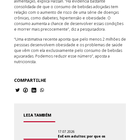
alimentação, explica Hassan. “Há evidência bastante
consolidada de que o consumo de bebidas adoçadas tem
relação com o aumento de risco de uma série de doenças
crônicas, como diabetes, hipertensão e obesidade. O
consumo aumenta a chance de desenvolver essas condições
e morrer mais precocemente”, diz a pesquisadora.
“Uma estimativa recente aponta que pelo menos 2 milhões de
pessoas desenvolvem obesidade e os problemas de saúde
que vêm com ela exclusivamente pelo consumo de bebidas
açucaradas. Podemos reduzir esse número”, aposta a
nutricionista.
COMPARTILHE
LEIA TAMBÉM
17.07.2026
EoE em adultos: por que os