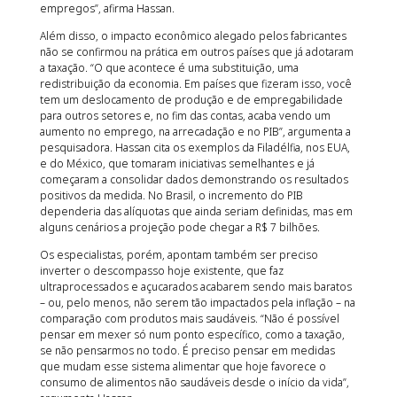
empregos”, afirma Hassan.
Além disso, o impacto econômico alegado pelos fabricantes
não se confirmou na prática em outros países que já adotaram
a taxação. “O que acontece é uma substituição, uma
redistribuição da economia. Em países que fizeram isso, você
tem um deslocamento de produção e de empregabilidade
para outros setores e, no fim das contas, acaba vendo um
aumento no emprego, na arrecadação e no PIB”, argumenta a
pesquisadora. Hassan cita os exemplos da Filadélfia, nos EUA,
e do México, que tomaram iniciativas semelhantes e já
começaram a consolidar dados demonstrando os resultados
positivos da medida. No Brasil, o incremento do PIB
dependeria das alíquotas que ainda seriam definidas, mas em
alguns cenários a projeção pode chegar a R$ 7 bilhões.
Os especialistas, porém, apontam também ser preciso
inverter o descompasso hoje existente, que faz
ultraprocessados e açucarados acabarem sendo mais baratos
– ou, pelo menos, não serem tão impactados pela inflação – na
comparação com produtos mais saudáveis. “Não é possível
pensar em mexer só num ponto específico, como a taxação,
se não pensarmos no todo. É preciso pensar em medidas
que mudam esse sistema alimentar que hoje favorece o
consumo de alimentos não saudáveis desde o início da vida”,