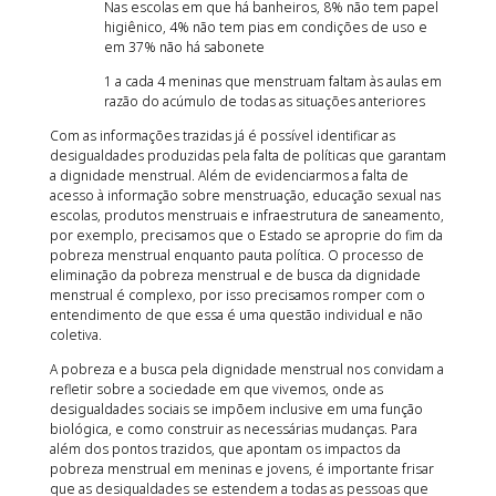
Nas escolas em que há banheiros, 8% não tem papel
higiênico, 4% não tem pias em condições de uso e
em 37% não há sabonete
1 a cada 4 meninas que menstruam faltam às aulas em
razão do acúmulo de todas as situações anteriores
Com as informações trazidas já é possível identificar as
desigualdades produzidas pela falta de políticas que garantam
a dignidade menstrual. Além de evidenciarmos a falta de
acesso à informação sobre menstruação, educação sexual nas
escolas, produtos menstruais e infraestrutura de saneamento,
por exemplo, precisamos que o Estado se aproprie do fim da
pobreza menstrual enquanto pauta política. O processo de
eliminação da pobreza menstrual e de busca da dignidade
menstrual é complexo, por isso precisamos romper com o
entendimento de que essa é uma questão individual e não
coletiva.
A pobreza e a busca pela dignidade menstrual nos convidam a
refletir sobre a sociedade em que vivemos, onde as
desigualdades sociais se impõem inclusive em uma função
biológica, e como construir as necessárias mudanças. Para
além dos pontos trazidos, que apontam os impactos da
pobreza menstrual em meninas e jovens, é importante frisar
que as desigualdades se estendem a todas as pessoas que