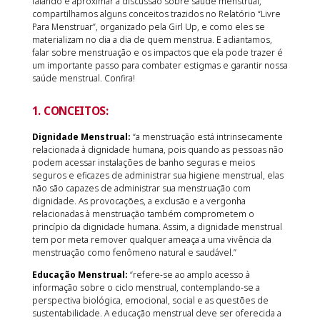
falando e aproximar a discussão sobre saúde menstrual,
compartilhamos alguns conceitos trazidos no Relatório “Livre
Para Menstruar”, organizado pela Girl Up, e como eles se
materializam no dia a dia de quem menstrua. E adiantamos,
falar sobre menstruação e os impactos que ela pode trazer é
um importante passo para combater estigmas e garantir nossa
saúde menstrual. Confira!
1. CONCEITOS:
Dignidade Menstrual:
“a menstruação está intrinsecamente
relacionada à dignidade humana, pois quando as pessoas não
podem acessar instalações de banho seguras e meios
seguros e eficazes de administrar sua higiene menstrual, elas
não são capazes de administrar sua menstruação com
dignidade. As provocações, a exclusão e a vergonha
relacionadas à menstruação também comprometem o
princípio da dignidade humana. Assim, a dignidade menstrual
tem por meta remover qualquer ameaça a uma vivência da
menstruação como fenômeno natural e saudável.”
Educação Menstrual:
“refere-se ao amplo acesso à
informação sobre o ciclo menstrual, contemplando-se a
perspectiva biológica, emocional, social e as questões de
sustentabilidade. A educação menstrual deve ser oferecida a