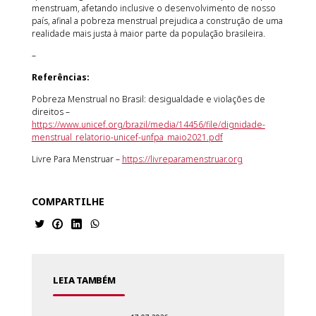
menstruam, afetando inclusive o desenvolvimento de nosso
país, afinal a pobreza menstrual prejudica a construção de uma
realidade mais justa à maior parte da população brasileira.
–
Referências:
Pobreza Menstrual no Brasil: desigualdade e violações de
direitos –
https://www.unicef.org/brazil/media/14456/file/dignidade-
menstrual_relatorio-unicef-unfpa_maio2021.pdf
Livre Para Menstruar –
https://livreparamenstruar.org
COMPARTILHE
LEIA TAMBÉM