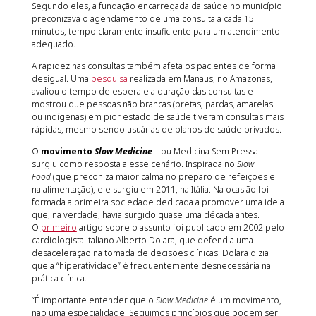
Segundo eles, a fundação encarregada da saúde no município
preconizava o agendamento de uma consulta a cada 15
minutos, tempo claramente insuficiente para um atendimento
adequado.
A rapidez nas consultas também afeta os pacientes de forma
desigual. Uma
pesquisa
realizada em Manaus, no Amazonas,
avaliou o tempo de espera e a duração das consultas e
mostrou que pessoas não brancas (pretas, pardas, amarelas
ou indígenas) em pior estado de saúde tiveram consultas mais
rápidas, mesmo sendo usuárias de planos de saúde privados.
O
movimento
Slow Medicine
– ou Medicina Sem Pressa –
surgiu como resposta a esse cenário. Inspirada no
Slow
Food
(que preconiza maior calma no preparo de refeições e
na alimentação), ele surgiu em 2011, na Itália. Na ocasião foi
formada a primeira sociedade dedicada a promover uma ideia
que, na verdade, havia surgido quase uma década antes.
O
primeiro
artigo sobre o assunto foi publicado em 2002 pelo
cardiologista italiano Alberto Dolara, que defendia uma
desaceleração na tomada de decisões clínicas. Dolara dizia
que a “hiperatividade” é frequentemente desnecessária na
prática clínica.
“É importante entender que o
Slow Medicine
é um movimento,
não uma especialidade. Seguimos princípios que podem ser