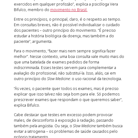
exercidos em qualquer profissão”, explica a psicóloga Vera
Bifulco, membro do
movimento no Brasil.
Entre os princípios, o principal, claro, é o respeito ao tempo.
Em consultas breves, não é possível individualizar o cuidado
dos pacientes – outro princípio do movimento. “É preciso
estudar a história biológica da doença, mas também a do
paciente”, argumenta.
Para o movimento, “fazer mais nem sempre significa fazer
melhor”. Nesse contexto, uma boa consulta vale muito mais do
que uma batelada de exames pedidos de forma
indiscriminada. Esses testes servem para complementar a
avaliação do profissional, não substituí-la. Isso, aliás, cai em
outro princípio do
Slow Medicine
: o uso racional da tecnologia.
“Às vezes, o paciente quer todos os exames, mas é preciso
explicar que isso talvez não seja bom para ele. Só podemos
prescrever exames que respondam o que queremos saber”,
explica Bifulco.
Cabe destacar que testes em excesso podem provocar
males, de desconforto à exposição à radiação, passando
também pela angústia. Ou seja, o
Slow Medicine
também busca
evitar a iatrogenia – os problemas de saúde causados pelo
próprio tratamento.