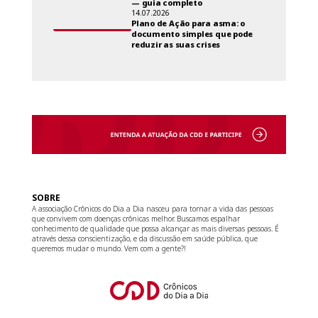
— guia completo
14.07.2026
Plano de Ação para asma: o
documento simples que pode
reduzir as suas crises
SOBRE
A associação Crônicos do Dia a Dia nasceu para tornar a vida das pessoas
que convivem com doenças crônicas melhor. Buscamos espalhar
conhecimento de qualidade que possa alcançar as mais diversas pessoas. É
através dessa conscientização, e da discussão em saúde pública, que
queremos mudar o mundo. Vem com a gente?!