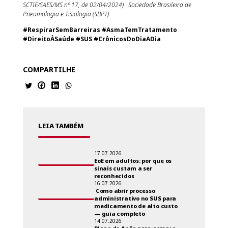
SCTIE/SAES/MS nº 17, de 02/04/2024) · Sociedade Brasileira de
Pneumologia e Tisiologia (SBPT).
#RespirarSemBarreiras #AsmaTemTratamento
#DireitoÀSaúde #SUS #CrônicosDoDiaADia
COMPARTILHE
LEIA TAMBÉM
17.07.2026
EoE em adultos: por que os
sinais custam a ser
reconhecidos
16.07.2026
Como abrir processo
administrativo no SUS para
medicamento de alto custo
— guia completo
14.07.2026