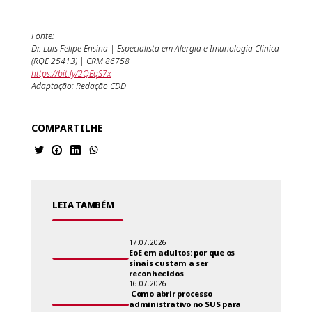
Fonte:
Dr. Luis Felipe Ensina |
Especialista em Alergia e Imunologia Clínica
(RQE 25413) |
CRM 86758
https://bit.ly/2QEqS7x
Adaptação: Redação CDD
COMPARTILHE
LEIA TAMBÉM
17.07.2026
EoE em adultos: por que os
sinais custam a ser
reconhecidos
16.07.2026
Como abrir processo
administrativo no SUS para