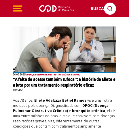
BUSCA
26.09.2025
DOENÇA PULMONAR OBSTRUTIVA CRÔNICA (DPOC)
“A falta de acesso também sufoca”: a história de Eliete e
a luta por um tratamento respiratório eficaz
Por
CDD
Aos 78 anos,
Eliete Adalziza Betiol Ramos
vive uma rotina
moldada pela doença. Diagnosticada com
DPOC (Doença
Pulmonar Obstrutiva Crônica)
e
bronquite crônica
, ela é
uma entre milhões de brasileiras que convivem com doenças
respiratórias graves. Mas, diferentemente de outras
condições que contam com tratamentos amplamente