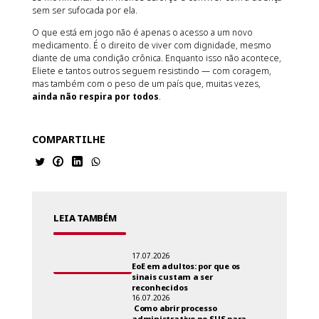
sem ser sufocada por ela.
O que está em jogo não é apenas o acesso a um novo
medicamento. É o direito de viver com dignidade, mesmo
diante de uma condição crônica. Enquanto isso não acontece,
Eliete e tantos outros seguem resistindo — com coragem,
mas também com o peso de um país que, muitas vezes,
ainda não respira por todos
.
COMPARTILHE
LEIA TAMBÉM
17.07.2026
EoE em adultos: por que os
sinais custam a ser
reconhecidos
16.07.2026
Como abrir processo
administrativo no SUS para