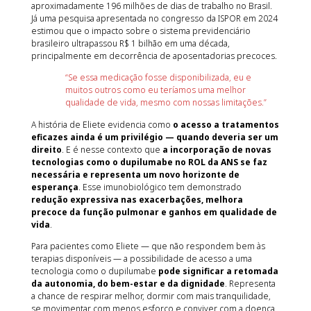
aproximadamente 196 milhões de dias de trabalho no Brasil.
Já uma pesquisa apresentada no congresso da ISPOR em 2024
estimou que o impacto sobre o sistema previdenciário
brasileiro ultrapassou R$ 1 bilhão em uma década,
principalmente em decorrência de aposentadorias precoces.
“Se essa medicação fosse disponibilizada, eu e
muitos outros como eu teríamos uma melhor
qualidade de vida, mesmo com nossas limitações.”
A história de Eliete evidencia como
o acesso a tratamentos
eficazes ainda é um privilégio — quando deveria ser um
direito
. E é nesse contexto que
a incorporação de novas
tecnologias como o dupilumabe no ROL da ANS se faz
necessária e representa um novo horizonte de
esperança
. Esse imunobiológico tem demonstrado
redução expressiva nas exacerbações, melhora
precoce da função pulmonar e ganhos em qualidade de
vida
.
Para pacientes como Eliete — que não respondem bem às
terapias disponíveis — a possibilidade de acesso a uma
tecnologia como o dupilumabe
pode significar a retomada
da autonomia, do bem-estar e da dignidade
. Representa
a chance de respirar melhor, dormir com mais tranquilidade,
se movimentar com menos esforço e conviver com a doença