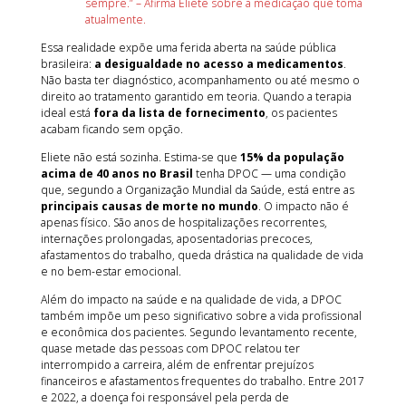
sempre.” – Afirma Eliete sobre a medicação que toma
atualmente.
Essa realidade expõe uma ferida aberta na saúde pública
brasileira:
a desigualdade no acesso a medicamentos
.
Não basta ter diagnóstico, acompanhamento ou até mesmo o
direito ao tratamento garantido em teoria. Quando a terapia
ideal está
fora da lista de fornecimento
, os pacientes
acabam ficando sem opção.
Eliete não está sozinha. Estima-se que
15% da população
acima de 40 anos no Brasil
tenha DPOC — uma condição
que, segundo a Organização Mundial da Saúde, está entre as
principais causas de morte no mundo
. O impacto não é
apenas físico. São anos de hospitalizações recorrentes,
internações prolongadas, aposentadorias precoces,
afastamentos do trabalho, queda drástica na qualidade de vida
e no bem-estar emocional.
Além do impacto na saúde e na qualidade de vida, a DPOC
também impõe um peso significativo sobre a vida profissional
e econômica dos pacientes. Segundo levantamento recente,
quase metade das pessoas com DPOC relatou ter
interrompido a carreira, além de enfrentar prejuízos
financeiros e afastamentos frequentes do trabalho. Entre 2017
e 2022, a doença foi responsável pela perda de