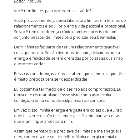
Boston, nos EUA.
Você tem limites para proteger sua saúde?
Você provavelmente já ouviu falar sobre limites em termos de
relacionamentos e equilíbrio entre vida pessoal e profissional.
Se você tem uma doença crônica, também precisa de um
conjunto pessoal de limites para priorizar seu bem-estar.
Definir limites faz parte de ter um relacionamento saudável
consigo mesmo. Se não tivermos nenhum, deixamos nossa
energia e felicidade serem drenadas por coisas às quais não
queremos ceder.
Pessoas com doenças crônicas sabem que a energia que têm
é muito preciosa para ser desperdiçada!
Eu costumava ter medo de dizer não aos compromissos. Eu
temia que recusar planos fosse visto como usar minha
condição crônica como desculpa para não ser social.
Em vez disso, minha energia era gasta em coisas que eu não
queria fazer e eu não tinha energia suficiente para as coisas
que eram importantes para mim.
Assim que percebi que precisava de limites e me apeguei a
eles, comecei a me sentir melhor. Minha energia mental e