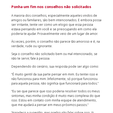
Ponha um fim nos conselhos não solicitados
A maioria dos conselhos, especialmente aqueles vindos de
amigos ou familiares, são bem intencionados. E embora possa
ser irritante, tente ver como um elogio que essa pessoa
estava pensando em você e se preocupando em como ela
poderia te ajudar. Provavelmente veio de um lugar de amor.
Às vezes, porém, o conselho não parece tão amoroso e é, na
verdade, rude ou ignorante.
Seja o conselho não solicitado bem ou mal intencionado, se
não te servir, fale à pessoa.
Dependendo do cenário, sua resposta pode ser algo como:
“É muito gentil da sua parte pensar em mim. Eu tentei isso e
não funcionou para mim. Infelizmente, só porque funcionou
para aquela pessoa, não significa que funcionará para todos.”
“Eu sei que parece que isso poderia resolver todos os meus
sintomas, mas minha condição é muito mais complexa do que
isso. Estou em contato com minha equipe de atendimento,
que me ajudará a pensar em meus próximos passos.”
“Agradeço a sugestão, mas prefiro não falar sobre isso. Já