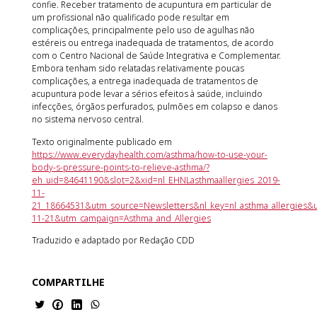
confie. Receber tratamento de acupuntura em particular de
um profissional não qualificado pode resultar em
complicações, principalmente pelo uso de agulhas não
estéreis ou entrega inadequada de tratamentos, de acordo
com o Centro Nacional de Saúde Integrativa e Complementar.
Embora tenham sido relatadas relativamente poucas
complicações, a entrega inadequada de tratamentos de
acupuntura pode levar a sérios efeitos à saúde, incluindo
infecções, órgãos perfurados, pulmões em colapso e danos
no sistema nervoso central.
Texto originalmente publicado em
https://www.everydayhealth.com/asthma/how-to-use-your-
body-s-pressure-points-to-relieve-asthma/?
eh_uid=84641190&slot=2&xid=nl_EHNLasthmaallergies_2019-
11-
21_18664531&utm_source=Newsletters&nl_key=nl_asthma_allergies&
11-21&utm_campaign=Asthma_and_Allergies
Traduzido e adaptado por Redação CDD
COMPARTILHE