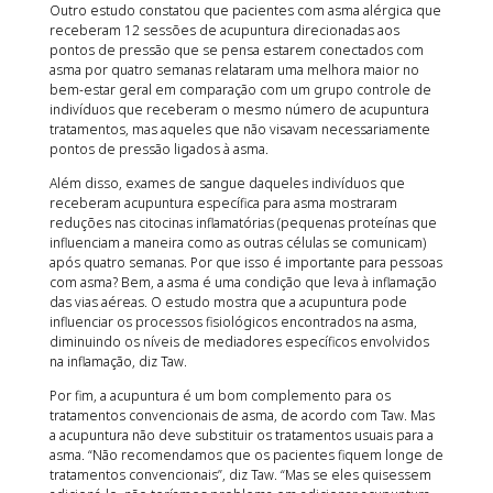
Outro estudo constatou que pacientes com asma alérgica que
receberam 12 sessões de acupuntura direcionadas aos
pontos de pressão que se pensa estarem conectados com
asma por quatro semanas relataram uma melhora maior no
bem-estar geral em comparação com um grupo controle de
indivíduos que receberam o mesmo número de acupuntura
tratamentos, mas aqueles que não visavam necessariamente
pontos de pressão ligados à asma.
Além disso, exames de sangue daqueles indivíduos que
receberam acupuntura específica para asma mostraram
reduções nas citocinas inflamatórias (pequenas proteínas que
influenciam a maneira como as outras células se comunicam)
após quatro semanas. Por que isso é importante para pessoas
com asma? Bem, a asma é uma condição que leva à inflamação
das vias aéreas. O estudo mostra que a acupuntura pode
influenciar os processos fisiológicos encontrados na asma,
diminuindo os níveis de mediadores específicos envolvidos
na inflamação, diz Taw.
Por fim, a acupuntura é um bom complemento para os
tratamentos convencionais de asma, de acordo com Taw. Mas
a acupuntura não deve substituir os tratamentos usuais para a
asma. “Não recomendamos que os pacientes fiquem longe de
tratamentos convencionais”, diz Taw. “Mas se eles quisessem