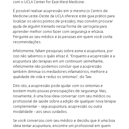
com o UCLA Center for East-West Medicine .
É possível realizar acupressão em si mesmo (o Centro de
Medicina Leste-Oeste da UCLA oferece este guia prático para
localizar os vários pontos de pressão), mas convém procurar
ajuda de alguém treinado nessa forma de carroçaria para
aprender melhor como fazer com segurança e eficácia.
Pergunte ao seu médico e às pessoas em quem você confia
recomendações.
Infelizmente, faltam pesquisas sobre asma e acupuntura, por
isso não sabemos o quão eficaz é. “Enquanto a acupressão e a
acupuntura são terapias em um continuum semelhante,
infelizmente não podemos concluir que a acupressão
também diminua os mediadores inflamatórios, melhore a
qualidade de vida e reduz os sintomas”, diz Taw.
Dito isto, a acupressão pode ajudar com os sintomas e
existem muito poucas preocupações de segurança. Mas,
novamente, é uma boa ideia conversar com seu médico ou
profissional de saúde sobre a adição de qualquer nova terapia
complementar – seja acupuntura, acupressão ou outra
modalidade – aos seus cuidados.
Se você conversou com seu médico e decidiu que é uma boa
ideia tentar acupuntura, encontre um profissional em quem