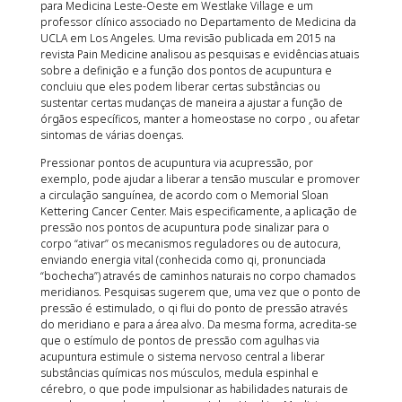
para Medicina Leste-Oeste em Westlake Village e um
professor clínico associado no Departamento de Medicina da
UCLA em Los Angeles. Uma revisão publicada em 2015 na
revista Pain Medicine analisou as pesquisas e evidências atuais
sobre a definição e a função dos pontos de acupuntura e
concluiu que eles podem liberar certas substâncias ou
sustentar certas mudanças de maneira a ajustar a função de
órgãos específicos, manter a homeostase no corpo , ou afetar
sintomas de várias doenças.
Pressionar pontos de acupuntura via acupressão, por
exemplo, pode ajudar a liberar a tensão muscular e promover
a circulação sanguínea, de acordo com o Memorial Sloan
Kettering Cancer Center. Mais especificamente, a aplicação de
pressão nos pontos de acupuntura pode sinalizar para o
corpo “ativar” os mecanismos reguladores ou de autocura,
enviando energia vital (conhecida como qi, pronunciada
“bochecha”) através de caminhos naturais no corpo chamados
meridianos. Pesquisas sugerem que, uma vez que o ponto de
pressão é estimulado, o qi flui do ponto de pressão através
do meridiano e para a área alvo. Da mesma forma, acredita-se
que o estímulo de pontos de pressão com agulhas via
acupuntura estimule o sistema nervoso central a liberar
substâncias químicas nos músculos, medula espinhal e
cérebro, o que pode impulsionar as habilidades naturais de