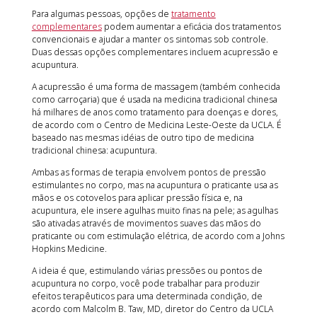
Para algumas pessoas, opções de
tratamento
complementares
podem aumentar a eficácia dos tratamentos
convencionais e ajudar a manter os sintomas sob controle.
Duas dessas opções complementares incluem acupressão e
acupuntura.
A acupressão é uma forma de massagem (também conhecida
como carroçaria) que é usada na medicina tradicional chinesa
há milhares de anos como tratamento para doenças e dores,
de acordo com o Centro de Medicina Leste-Oeste da UCLA. É
baseado nas mesmas idéias de outro tipo de medicina
tradicional chinesa: acupuntura.
Ambas as formas de terapia envolvem pontos de pressão
estimulantes no corpo, mas na acupuntura o praticante usa as
mãos e os cotovelos para aplicar pressão física e, na
acupuntura, ele insere agulhas muito finas na pele; as agulhas
são ativadas através de movimentos suaves das mãos do
praticante ou com estimulação elétrica, de acordo com a Johns
Hopkins Medicine.
A ideia é que, estimulando várias pressões ou pontos de
acupuntura no corpo, você pode trabalhar para produzir
efeitos terapêuticos para uma determinada condição, de
acordo com Malcolm B. Taw, MD, diretor do Centro da UCLA