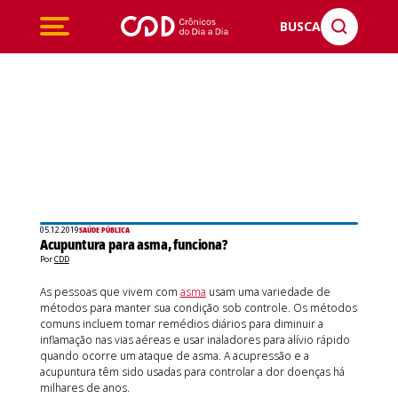
BUSCA
05.12.2019
SAÚDE PÚBLICA
Acupuntura para asma, funciona?
Por
CDD
As pessoas que vivem com
asma
usam uma variedade de
métodos para manter sua condição sob controle. Os métodos
comuns incluem tomar remédios diários para diminuir a
inflamação nas vias aéreas e usar inaladores para alívio rápido
quando ocorre um ataque de asma. A acupressão e a
acupuntura têm sido usadas para controlar a dor doenças há
milhares de anos.