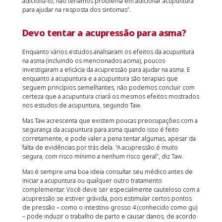
adicioná-lo, não teríamos problema em adicionar acupuntura
para ajudar na resposta dos sintomas”.
Devo tentar a acupressão para asma?
Enquanto vários estudos analisaram os efeitos da acupuntura
na asma (incluindo os mencionados acima), poucos
investigaram a eficácia da acupressão para ajudar na asma. E
enquanto a acupuntura e a acupuntura são terapias que
seguem princípios semelhantes, não podemos concluir com
certeza que a acupuntura criará os mesmos efeitos mostrados
nos estudos de acupuntura, segundo Taw.
Mas Taw acrescenta que existem poucas preocupações com a
segurança da acupuntura para asma quando isso é feito
corretamente, e pode valer a pena tentar algumas, apesar da
falta de evidências por trás dela. “A acupressão é muito
segura, com risco mínimo a nenhum risco geral”, diz Taw.
Mas é sempre uma boa ideia consultar seu médico antes de
iniciar a acupuntura ou qualquer outro tratamento
complementar. Você deve ser especialmente cauteloso com a
acupressão se estiver grávida, pois estimular certos pontos
de pressão – como o intestino grosso 4 (conhecido como gu)
– pode induzir o trabalho de parto e causar danos, de acordo