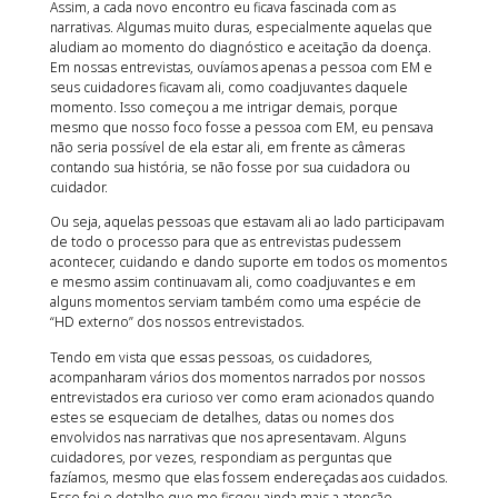
Assim, a cada novo encontro eu ficava fascinada com as
narrativas. Algumas muito duras, especialmente aquelas que
aludiam ao momento do diagnóstico e aceitação da doença.
Em nossas entrevistas, ouvíamos apenas a pessoa com EM e
seus cuidadores ficavam ali, como coadjuvantes daquele
momento. Isso começou a me intrigar demais, porque
mesmo que nosso foco fosse a pessoa com EM, eu pensava
não seria possível de ela estar ali, em frente as câmeras
contando sua história, se não fosse por sua cuidadora ou
cuidador.
Ou seja, aquelas pessoas que estavam ali ao lado participavam
de todo o processo para que as entrevistas pudessem
acontecer, cuidando e dando suporte em todos os momentos
e mesmo assim continuavam ali, como coadjuvantes e em
alguns momentos serviam também como uma espécie de
“HD externo” dos nossos entrevistados.
Tendo em vista que essas pessoas, os cuidadores,
acompanharam vários dos momentos narrados por nossos
entrevistados era curioso ver como eram acionados quando
estes se esqueciam de detalhes, datas ou nomes dos
envolvidos nas narrativas que nos apresentavam. Alguns
cuidadores, por vezes, respondiam as perguntas que
fazíamos, mesmo que elas fossem endereçadas aos cuidados.
Esse foi o detalhe que me fisgou ainda mais a atenção.