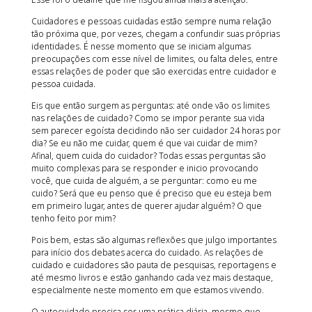
Cuidadores e pessoas cuidadas estão sempre numa relação
tão próxima que, por vezes, chegam a confundir suas próprias
identidades. É nesse momento que se iniciam algumas
preocupações com esse nível de limites, ou falta deles, entre
essas relações de poder que são exercidas entre cuidador e
pessoa cuidada.
Eis que então surgem as perguntas: até onde vão os limites
nas relações de cuidado? Como se impor perante sua vida
sem parecer egoísta decidindo não ser cuidador 24 horas por
dia? Se eu não me cuidar, quem é que vai cuidar de mim?
Afinal, quem cuida do cuidador? Todas essas perguntas são
muito complexas para se responder e inicio provocando
você, que cuida de alguém, a se perguntar: como eu me
cuido? Será que eu penso que é preciso que eu esteja bem
em primeiro lugar, antes de querer ajudar alguém? O que
tenho feito por mim?
Pois bem, estas são algumas reflexões que julgo importantes
para início dos debates acerca do cuidado. As relações de
cuidado e cuidadores são pauta de pesquisas, reportagens e
até mesmo livros e estão ganhando cada vez mais destaque,
especialmente neste momento em que estamos vivendo.
O autocuidado precisa ser uma prática diária, mesmo que