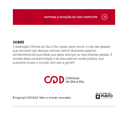
SOBRE
A associação Crônicos do Dia a Dia nasceu para tornar a vida das pessoas
que convivem com doenças crônicas melhor. Buscamos espalhar
conhecimento de qualidade que possa alcançar as mais diversas pessoas. É
através dessa conscientização, e da discussão em saúde pública, que
queremos mudar o mundo. Vem com a gente?!
Desenvolvido por:
© Copyright CDD 2024. Todos os direitos reservados.
relacionamento@cdd.org.br
(11) 3181-8266
Converse com a gente no WhatsApp