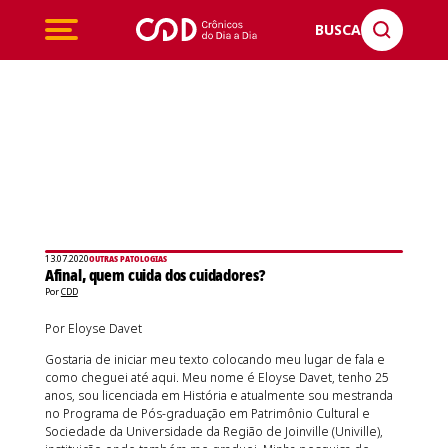
BUSCA
13.07.2020
OUTRAS PATOLOGIAS
Afinal, quem cuida dos cuidadores?
Por
CDD
Por Eloyse Davet
Gostaria de iniciar meu texto colocando meu lugar de fala e
como cheguei até aqui. Meu nome é Eloyse Davet, tenho 25
anos, sou licenciada em História e atualmente sou mestranda
no Programa de Pós-graduação em Patrimônio Cultural e
Sociedade da Universidade da Região de Joinville (Univille),