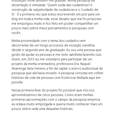
instituição onde também me graduei. Minha pesquisa de
dissertação é intitulada: “Quem cuida das cuidadoras? A
construção da subjetividade de cuidadoras e o Cuidado de
Si”. É a primeira vez que estou escrevendo um
post
para um
blog
em toda a minha vida, esse desafio que me foi proposto
me empolgou muito e fico feliz em poder compartilhar um
pouco mais sobre meus pensamentos e pesquisas com
vocês.
Minha proximidade com o tema dos cuidados vem
decorrente de um longo processo de iniciação científica
desde o segundo ano da graduação. Eu sou uma pessoa que
gosto de ajudar as pessoas e me sinto satisfeita fazendo isso.
Assim, em 2015 eu me voluntario para participar de um
projeto da minha orientadora, professora Dra. Raquel
Alvarenga Sena Venera, a fim de captar o acervo audiovisual da
pesquisa que ela havia iniciado. A pesquisa consistia em colher
histórias de vida de pessoas com Esclerose Múltipla aqui em
Joinville.
Nessa primeira fase do projeto foi possível que nós nos
aproximássemos de cinco pessoas. Como eram minhas
primeiras aproximações com o campo da pesquisa empírica
eu estava muito empolgada e queria muito conhecer mais um
pouco sobre cada uma daquelas histórias.