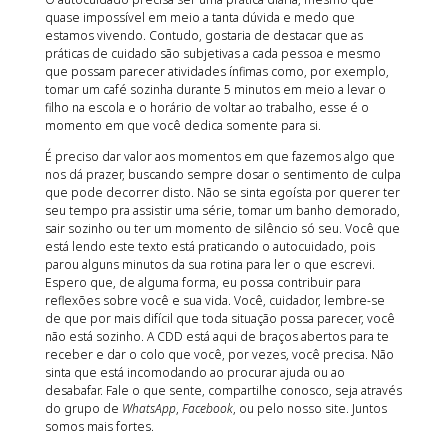
quase impossível em meio a tanta dúvida e medo que
estamos vivendo. Contudo, gostaria de destacar que as
práticas de cuidado são subjetivas a cada pessoa e mesmo
que possam parecer atividades ínfimas como, por exemplo,
tomar um café sozinha durante 5 minutos em meio a levar o
filho na escola e o horário de voltar ao trabalho, esse é o
momento em que você dedica somente para si.
É preciso dar valor aos momentos em que fazemos algo que
nos dá prazer, buscando sempre dosar o sentimento de culpa
que pode decorrer disto. Não se sinta egoísta por querer ter
seu tempo pra assistir uma série, tomar um banho demorado,
sair sozinho ou ter um momento de silêncio só seu. Você que
está lendo este texto está praticando o autocuidado, pois
parou alguns minutos da sua rotina para ler o que escrevi.
Espero que, de alguma forma, eu possa contribuir para
reflexões sobre você e sua vida. Você, cuidador, lembre-se
de que por mais difícil que toda situação possa parecer, você
não está sozinho. A CDD está aqui de braços abertos para te
receber e dar o colo que você, por vezes, você precisa. Não
sinta que está incomodando ao procurar ajuda ou ao
desabafar. Fale o que sente, compartilhe conosco, seja através
do grupo de
WhatsApp
,
Facebook
, ou pelo nosso site. Juntos
somos mais fortes.