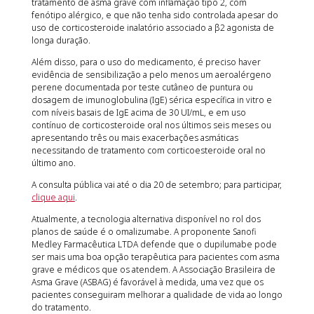
tratamento de asma grave com inflamação tipo 2, com
fenótipo alérgico, e que não tenha sido controlada apesar do
uso de corticosteroide inalatório associado a β2 agonista de
longa duração.
Além disso, para o uso do medicamento, é preciso haver
evidência de sensibilização a pelo menos um aeroalérgeno
perene documentada por teste cutâneo de puntura ou
dosagem de imunoglobulina (IgE) sérica específica in vitro e
com níveis basais de IgE acima de 30 UI/mL, e em uso
contínuo de corticosteroide oral nos últimos seis meses ou
apresentando três ou mais exacerbações asmáticas
necessitando de tratamento com corticoesteroide oral no
último ano.
A consulta pública vai até o dia 20 de setembro; para participar,
clique aqui
.
Atualmente, a tecnologia alternativa disponível no rol dos
planos de saúde é o omalizumabe. A proponente Sanofi
Medley Farmacêutica LTDA defende que o dupilumabe pode
ser mais uma boa opção terapêutica para pacientes com asma
grave e médicos que os atendem. A Associação Brasileira de
Asma Grave (ASBAG) é favorável à medida, uma vez que os
pacientes conseguiram melhorar a qualidade de vida ao longo
do tratamento.