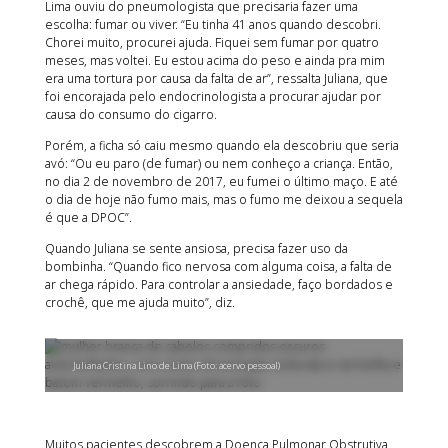
Lima ouviu do pneumologista que precisaria fazer uma
escolha: fumar ou viver. “Eu tinha 41 anos quando descobri.
Chorei muito, procurei ajuda. Fiquei sem fumar por quatro
meses, mas voltei. Eu estou acima do peso e ainda pra mim
era uma tortura por causa da falta de ar”, ressalta Juliana, que
foi encorajada pelo endocrinologista a procurar ajudar por
causa do consumo do cigarro.
Porém, a ficha só caiu mesmo quando ela descobriu que seria
avó: “Ou eu paro (de fumar) ou nem conheço a criança. Então,
no dia 2 de novembro de 2017, eu fumei o último maço. E até
o dia de hoje não fumo mais, mas o fumo me deixou a sequela
é que a DPOC”.
Quando Juliana se sente ansiosa, precisa fazer uso da
bombinha. “Quando fico nervosa com alguma coisa, a falta de
ar chega rápido. Para controlar a ansiedade, faço bordados e
crochê, que me ajuda muito”, diz.
Juliana Cristina Lino de Lima (Foto: acervo pessoal)
Muitos pacientes descobrem a Doença Pulmonar Obstrutiva