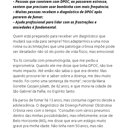
– Pessoas que convivem com DPOC, ao passarem estresse,
sentem que precisam usar bombinha com mais frequência;
– Muitas pessoas recebem o diagnóstico de DPOC após
pararem de fumar;
– Ajuda profissional para lidar com as frustrações e
ansiedades é fundamental.
Quem está preparado para receber um diagnóstico que
mudará sua vida para sempre? Nos adaptarmos a uma nova
rotina ou às limitações que uma patologia crônica impõe pode
ser desafiador não só do ponto de vista físico, mas emocional.
“Eu fiz consulta com pneumologista, que me pediu a
espirometria. Quando ele me disse que tinha DPOC, não tive
muito impacto. Até então não sabia o que era direito. Mas
quando procurei ler e saber sobre a doença, me deu muito
medo. Foi como uma sentença de morte”, recorda Maria
Gorette Cassani Juliatti, de 62 anos, e que mora na cidade de
São Gabriel da Palha, no Espírito Santo.
Ela parou de fumar há 13 anos, mas consumia cigarros desde a
adolescência. O diagnóstico de Doença Pulmonar Obstrutiva
Crônica veio com o tempo. “Consultei com vários pneumos
dentro das minhas possibilidades, mas infelizmente, esse de
Belo Horizonte (MG), me disse que era um estágio muito
grave pra minha idade. Não tinha nem 50 anos, mas não