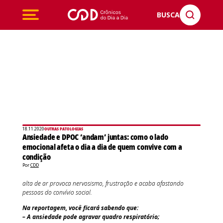
BUSCA
18.11.2020
OUTRAS PATOLOGIAS
Ansiedade e DPOC ‘andam’ juntas: como o lado
emocional afeta o dia a dia de quem convive com a
condição
Por
CDD
alta de ar provoca nervosismo, frustração e acaba afastando
pessoas do convívio social.
Na reportagem, você ficará sabendo que:
– A ansiedade pode agravar quadro respiratório;