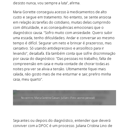
desisto nunca, vou sempre a luta”, afirma.
Maria Gorette conseguiu acesso à medicamentos de alto
custo e segue em tratamento. No entanto, se sente ansiosa
em relação às tarefas do cotidiano, muitas delas cumprindo
com dificuldade, e as consequências emocionais que o
diagnóstico causa. “Sofro muito com ansiedade. Quero subir
uma escada, tenho dificuldades. Andar e conversar ao mesmo
tempo é difícil. Segurar um neto e brincar é prazeroso, mas
cansativo. Só usando antidepressivo e ansiolítico para ir
levando”, desabafa. Ela também conta que sofre discriminação
por causa do diagnóstico: “Das pessoas no trabalho, falta de
compreensão em casa e muita vontade de chorar todas as
noites pra ver se alivia a tensão. Ultimamente fiquei mais
calada, não gosto mais de me enturmar e sair, prefiro minha
casa, meu quarto”.
No centro: Maria Gorette Cassani Juliatti (Foto: acervo pessoal)
Seja antes ou depois do diagnóstico, entender que deverá
conviver com a DPOC é um processo. Juliana Cristina Lino de