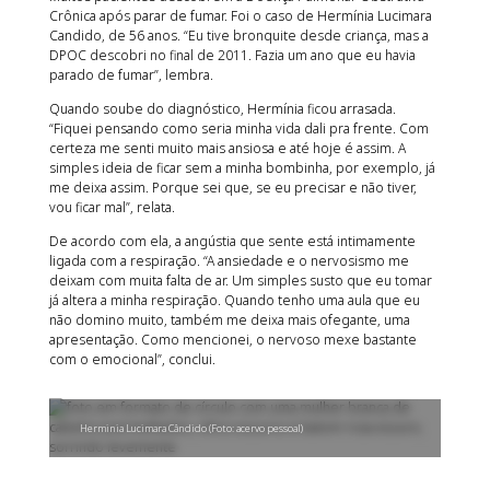
Crônica após parar de fumar. Foi o caso de Hermínia Lucimara
Candido, de 56 anos. “Eu tive bronquite desde criança, mas a
DPOC descobri no final de 2011. Fazia um ano que eu havia
parado de fumar”, lembra.
Quando soube do diagnóstico, Hermínia ficou arrasada.
“Fiquei pensando como seria minha vida dali pra frente. Com
certeza me senti muito mais ansiosa e até hoje é assim. A
simples ideia de ficar sem a minha bombinha, por exemplo, já
me deixa assim. Porque sei que, se eu precisar e não tiver,
vou ficar mal”, relata.
De acordo com ela, a angústia que sente está intimamente
ligada com a respiração. “A ansiedade e o nervosismo me
deixam com muita falta de ar. Um simples susto que eu tomar
já altera a minha respiração. Quando tenho uma aula que eu
não domino muito, também me deixa mais ofegante, uma
apresentação. Como mencionei, o nervoso mexe bastante
com o emocional”, conclui.
Herminia Lucimara Cândido (Foto: acervo pessoal)