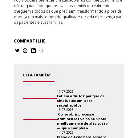
PCDT poderá oferecer um cuidado mais completo, humano e
eficaz, garantindo que os avanços científicos realmente
cheguem a todos os que precisam, transformando a piora da
doença em mais tempo de qualidade de vida e presença para
os pacientes e suas famílias.
COMPARTILHE
LEIA TAMBÉM
17.07.2026
EoE em adultos: por que os
sinais custam a ser
reconhecidos
16.07.2026
Como abrir processo
administrativo no SUS para
medicamento de alto custo
— guia completo
14.07.2026
Plano de Ação para asma: o