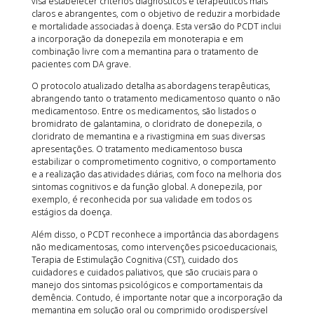
visa estabelecer critérios diagnósticos e terapêuticos mais
claros e abrangentes, com o objetivo de reduzir a morbidade
e mortalidade associadas à doença. Esta versão do PCDT inclui
a incorporação da donepezila em monoterapia e em
combinação livre com a memantina para o tratamento de
pacientes com DA grave.
O protocolo atualizado detalha as abordagens terapêuticas,
abrangendo tanto o tratamento medicamentoso quanto o não
medicamentoso. Entre os medicamentos, são listados o
bromidrato de galantamina, o cloridrato de donepezila, o
cloridrato de memantina e a rivastigmina em suas diversas
apresentações. O tratamento medicamentoso busca
estabilizar o comprometimento cognitivo, o comportamento
e a realização das atividades diárias, com foco na melhoria dos
sintomas cognitivos e da função global. A donepezila, por
exemplo, é reconhecida por sua validade em todos os
estágios da doença.
Além disso, o PCDT reconhece a importância das abordagens
não medicamentosas, como intervenções psicoeducacionais,
Terapia de Estimulação Cognitiva (CST), cuidado dos
cuidadores e cuidados paliativos, que são cruciais para o
manejo dos sintomas psicológicos e comportamentais da
demência. Contudo, é importante notar que a incorporação da
memantina em solução oral ou comprimido orodispersível