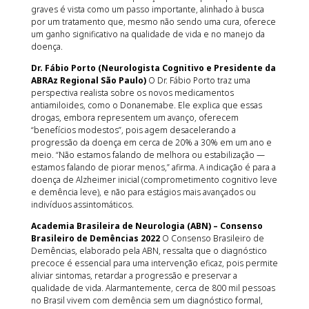
graves é vista como um passo importante, alinhado à busca
por um tratamento que, mesmo não sendo uma cura, oferece
um ganho significativo na qualidade de vida e no manejo da
doença.
Dr. Fábio Porto (Neurologista Cognitivo e Presidente da
ABRAz Regional São Paulo)
O Dr. Fábio Porto traz uma
perspectiva realista sobre os novos medicamentos
antiamiloides, como o Donanemabe. Ele explica que essas
drogas, embora representem um avanço, oferecem
“benefícios modestos”, pois agem desacelerando a
progressão da doença em cerca de 20% a 30% em um ano e
meio. “Não estamos falando de melhora ou estabilização —
estamos falando de piorar menos,” afirma. A indicação é para a
doença de Alzheimer inicial (comprometimento cognitivo leve
e demência leve), e não para estágios mais avançados ou
indivíduos assintomáticos.
Academia Brasileira de Neurologia (ABN) – Consenso
Brasileiro de Demências 2022
O Consenso Brasileiro de
Demências, elaborado pela ABN, ressalta que o diagnóstico
precoce é essencial para uma intervenção eficaz, pois permite
aliviar sintomas, retardar a progressão e preservar a
qualidade de vida. Alarmantemente, cerca de 800 mil pessoas
no Brasil vivem com demência sem um diagnóstico formal,