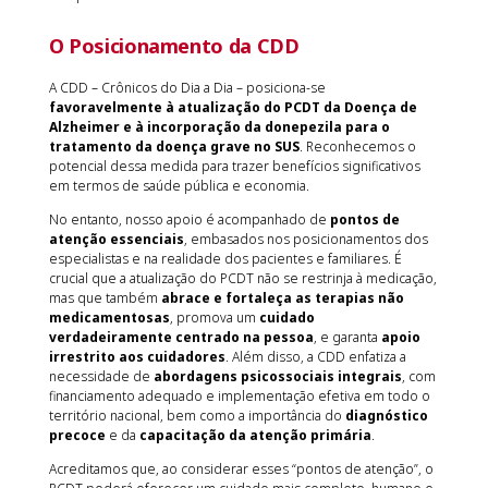
O Posicionamento da CDD
A CDD – Crônicos do Dia a Dia – posiciona-se
favoravelmente à atualização do PCDT da Doença de
Alzheimer e à incorporação da donepezila para o
tratamento da doença grave no SUS
. Reconhecemos o
potencial dessa medida para trazer benefícios significativos
em termos de saúde pública e economia.
No entanto, nosso apoio é acompanhado de
pontos de
atenção essenciais
, embasados nos posicionamentos dos
especialistas e na realidade dos pacientes e familiares. É
crucial que a atualização do PCDT não se restrinja à medicação,
mas que também
abrace e fortaleça as terapias não
medicamentosas
, promova um
cuidado
verdadeiramente centrado na pessoa
, e garanta
apoio
irrestrito aos cuidadores
. Além disso, a CDD enfatiza a
necessidade de
abordagens psicossociais integrais
, com
financiamento adequado e implementação efetiva em todo o
território nacional, bem como a importância do
diagnóstico
precoce
e da
capacitação da atenção primária
.
Acreditamos que, ao considerar esses “pontos de atenção”, o