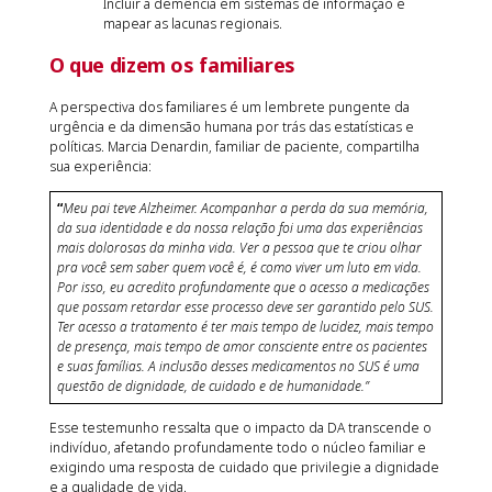
Incluir a demência em sistemas de informação e
mapear as lacunas regionais.
O que dizem os familiares
A perspectiva dos familiares é um lembrete pungente da
urgência e da dimensão humana por trás das estatísticas e
políticas. Marcia Denardin, familiar de paciente, compartilha
sua experiência:
“
Meu pai teve Alzheimer. Acompanhar a perda da sua memória,
da sua identidade e da nossa relação foi uma das experiências
mais dolorosas da minha vida. Ver a pessoa que te criou olhar
pra você sem saber quem você é, é como viver um luto em vida.
Por isso, eu acredito profundamente que o acesso a medicações
que possam retardar esse processo deve ser garantido pelo SUS.
Ter acesso a tratamento é ter mais tempo de lucidez, mais tempo
de presença, mais tempo de amor consciente entre os pacientes
e suas famílias. A inclusão desses medicamentos no SUS é uma
questão de dignidade, de cuidado e de humanidade.”
Esse testemunho ressalta que o impacto da DA transcende o
indivíduo, afetando profundamente todo o núcleo familiar e
exigindo uma resposta de cuidado que privilegie a dignidade
e a qualidade de vida.