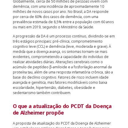
Globalmente, cerca de 50 milhões de pessoas vivem com
demência, com uma incidência de aproximadamente 10
milhões de novos casos por ano. No Brasil, a DA responde
por cerca de 60% dos casos de demência, com uma
prevalência estimada de 8,5% entre a população com 60 anos
ou mais em 2019, segundo o Ministério da Saúde.
A progressão da DA é um processo contínuo, dividindo-se em
três estágios principais: pré-clínica, comprometimento
cognitivo leve (CCL) e demência (leve, moderada e grave). À
medida que a doença avança, os sintomas tornam-se mais
evidentes, comprometendo a capacidade do indivíduo de
realizar atividades diárias. Alterações cerebrais como o
acúmulo de peptídeo β-amiloide e a fosforilação anormal da
proteína tau, além de uma resposta inflamatória crônica, são a
base do declínio cognitivo. Fatores de risco incluem idade
avançada e genética, mas fatores modificáveis como baixa
escolaridade, hipertensão, diabetes, obesidade e
sedentarismo também contribuem.
O que a atualização do PCDT da Doença
de Alzheimer propõe
A proposta de atualização do PCDT da Doença de Alzheimer