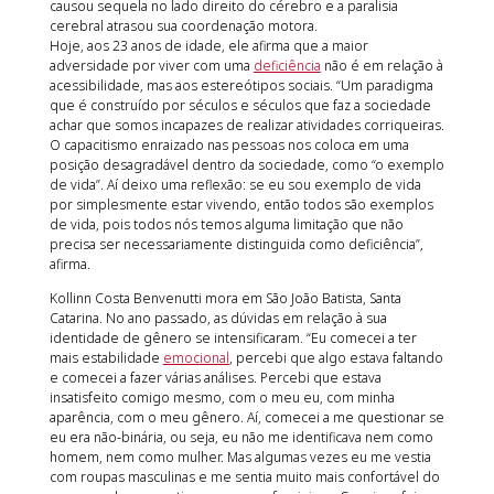
causou sequela no lado direito do cérebro e a paralisia
cerebral atrasou sua coordenação motora.
Hoje, aos 23 anos de idade, ele afirma que a maior
adversidade por viver com uma
deficiência
não é em relação à
acessibilidade, mas aos estereótipos sociais. “Um paradigma
que é construído por séculos e séculos que faz a sociedade
achar que somos incapazes de realizar atividades corriqueiras.
O capacitismo enraizado nas pessoas nos coloca em uma
posição desagradável dentro da sociedade, como “o exemplo
de vida”. Aí deixo uma reflexão: se eu sou exemplo de vida
por simplesmente estar vivendo, então todos são exemplos
de vida, pois todos nós temos alguma limitação que não
precisa ser necessariamente distinguida como deficiência”,
afirma.
Kollinn Costa Benvenutti mora em São João Batista, Santa
Catarina. No ano passado, as dúvidas em relação à sua
identidade de gênero se intensificaram. “Eu comecei a ter
mais estabilidade
emocional
, percebi que algo estava faltando
e comecei a fazer várias análises. Percebi que estava
insatisfeito comigo mesmo, com o meu eu, com minha
aparência, com o meu gênero. Aí, comecei a me questionar se
eu era não-binária, ou seja, eu não me identificava nem como
homem, nem como mulher. Mas algumas vezes eu me vestia
com roupas masculinas e me sentia muito mais confortável do