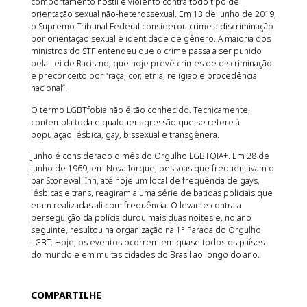
comportamento hostil e violento contra todo tipo de
orientação sexual não-heterossexual. Em 13 de junho de 2019,
o Supremo Tribunal Federal considerou crime a discriminação
por orientação sexual e identidade de gênero. A maioria dos
ministros do STF entendeu que o crime passa a ser punido
pela Lei de Racismo, que hoje prevê crimes de discriminação
e preconceito por “raça, cor, etnia, religião e procedência
nacional”.
O termo LGBTfobia não é tão conhecido. Tecnicamente,
contempla toda e qualquer agressão que se refere à
população lésbica, gay, bissexual e transgênera.
Junho é considerado o mês do Orgulho LGBTQIA+. Em 28 de
junho de 1969, em Nova Iorque, pessoas que frequentavam o
bar Stonewall Inn, até hoje um local de frequência de gays,
lésbicas e trans, reagiram a uma série de batidas policiais que
eram realizadas ali com frequência. O levante contra a
perseguição da polícia durou mais duas noites e, no ano
seguinte, resultou na organização na 1° Parada do Orgulho
LGBT. Hoje, os eventos ocorrem em quase todos os países
do mundo e em muitas cidades do Brasil ao longo do ano.
COMPARTILHE