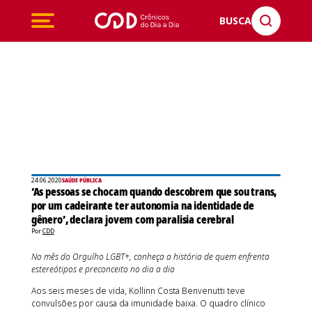
BUSCA
24.06.2020
SAÚDE PÚBLICA
‘As pessoas se chocam quando descobrem que sou trans,
por um cadeirante ter autonomia na identidade de
gênero’, declara jovem com paralisia cerebral
Por
CDD
No mês do Orgulho LGBT+, conheça a história de quem enfrenta
estereótipos e preconceito no dia a dia
Aos seis meses de vida, Kollinn Costa Benvenutti teve
convulsões por causa da imunidade baixa. O quadro clínico