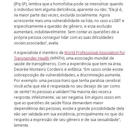
(IPq-SP), lembra que a homofobia pode se intensificar quando
o indivíduo tem alguma deficiência, aparente ou não. “Ela já é,
na maior parte das vezes, excluída socialmente. Agora
acrescente mais uma vulnerabilidade na lista, no caso a LGBT e
especificamente a questão de gênero, e essa exclusão
aumentará, indubitavelmente. Sem contar as questões de a
própria pessoa conseguir lidar com as suas dificuldades
sociais associadas”, avalia.
A especialista é membro da
World Professional Association for
Transgender Health
(WPATH), uma associação mundial de
saúde de transgêneros. Com a experiência que tem na área,
Desirèe Monteiro Cordeiro é enfática: “Em casos onde existe
sobreposição de vulnerabilidades, a discriminação aumenta.
Por exemplo: uma pessoa trans que tenha paralisia cerebral.
Você acha que ela é respeitada no seu desejo de ser como
se sente? As pessoas a validam? Na maioria das vezes a
resposta, infelizmente, vai ser negativa. Em alguns casos em
que as questões de saúde física demandam maior
dependência das pessoas, existe a grande possibilidade dela
não ser validada em sua existência, principalmente no que diz
respeito a expressão de seu gênero e de sua sexualidade”,
lamenta.