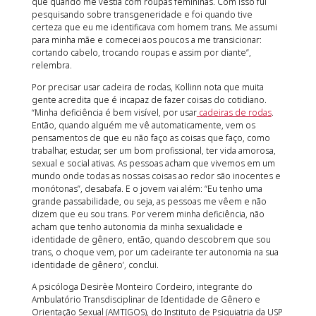
que quando me vestia com roupas femininas. Com isso fui
pesquisando sobre transgeneridade e foi quando tive
certeza que eu me identificava com homem trans. Me assumi
para minha mãe e comecei aos poucos a me transicionar:
cortando cabelo, trocando roupas e assim por diante”,
relembra.
Por precisar usar cadeira de rodas, Kollinn nota que muita
gente acredita que é incapaz de fazer coisas do cotidiano.
“Minha deficiência é bem visível, por usar
cadeiras de rodas
.
Então, quando alguém me vê automaticamente, vem os
pensamentos de que eu não faço as coisas que faço, como
trabalhar, estudar, ser um bom profissional, ter vida amorosa,
sexual e social ativas. As pessoas acham que vivemos em um
mundo onde todas as nossas coisas ao redor são inocentes e
monótonas”, desabafa. E o jovem vai além: “Eu tenho uma
grande passabilidade, ou seja, as pessoas me vêem e não
dizem que eu sou trans. Por verem minha deficiência, não
acham que tenho autonomia da minha sexualidade e
identidade de gênero, então, quando descobrem que sou
trans, o choque vem, por um cadeirante ter autonomia na sua
identidade de gênero’, conclui.
A psicóloga Desirèe Monteiro Cordeiro, integrante do
Ambulatório Transdisciplinar de Identidade de Gênero e
Orientação Sexual (AMTIGOS), do Instituto de Psiquiatria da USP