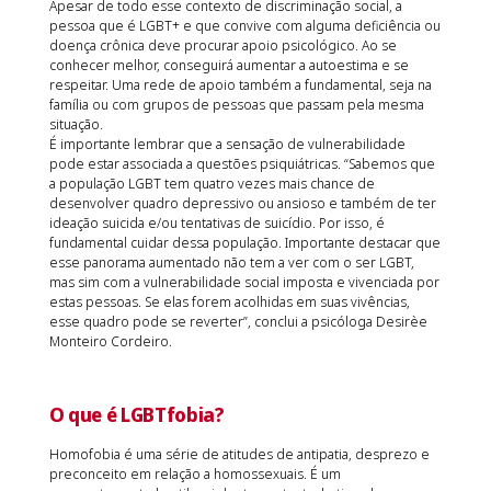
Apesar de todo esse contexto de discriminação social, a
pessoa que é LGBT+ e que convive com alguma deficiência ou
doença crônica deve procurar apoio psicológico. Ao se
conhecer melhor, conseguirá aumentar a autoestima e se
respeitar. Uma rede de apoio também a fundamental, seja na
família ou com grupos de pessoas que passam pela mesma
situação.
É importante lembrar que a sensação de vulnerabilidade
pode estar associada a questões psiquiátricas. “Sabemos que
a população LGBT tem quatro vezes mais chance de
desenvolver quadro depressivo ou ansioso e também de ter
ideação suicida e/ou tentativas de suicídio. Por isso, é
fundamental cuidar dessa população. Importante destacar que
esse panorama aumentado não tem a ver com o ser LGBT,
mas sim com a vulnerabilidade social imposta e vivenciada por
estas pessoas. Se elas forem acolhidas em suas vivências,
esse quadro pode se reverter”, conclui a psicóloga Desirèe
Monteiro Cordeiro.
O que é LGBTfobia?
Homofobia é uma série de atitudes de antipatia, desprezo e
preconceito em relação a homossexuais. É um