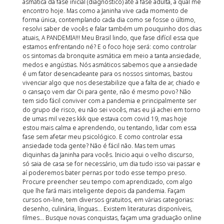
asmática da fase inicial (diagnóstico) até a fase adulta, a qual me
encontro hoje. Mas como a Janinha vive cada momento de
forma única, contemplando cada dia como se fosse o último,
resolvi saber de vocês e falar também um pouquinho dos dias
atuais, A PANDEMIA!!! Meu Brasil lindo, que fase difícil essa que
estamos enfrentando né? E o foco hoje será: como controlar
os sintomas da bronquite asmática em meio a tanta ansiedade,
medos e angústias. Nós asmáticos sabemos que a ansiedade
é um fator desencadeante para os nossos sintomas, bastou
vivenciar algo que nos desestabilize que a falta de ar, chiado e
o cansaço vem dar Oi para gente, não é mesmo povo? Não
tem sido fácil conviver com a pandemia e principalmente ser
do grupo de risco, eu não sei vocês, mas eu já achei em torno
de umas mil vezes kkk que estava com covid 19, mas hoje
estou mais calma e aprendendo, ou tentando, lidar com essa
fase sem afetar meu psicológico. E como controlar essa
ansiedade toda gente? Não é fácil não. Mas tem umas
diquinhas da Janinha para vocês. Inicio aqui o velho discurso,
só saia de casa se for necessário, um dia tudo isso vai passar e
aí poderemos bater pernas por todo esse tempo preso.
Procure preencher seu tempo com aprendizado, com algo
que lhe fará mais inteligente depois da pandemia. Façam
cursos on-line, tem diversos gratuitos, em várias categorias:
desenho, culinária, línguas… Existem literaturas disponíveis,
filmes… Busque novas conquistas, façam uma graduação online