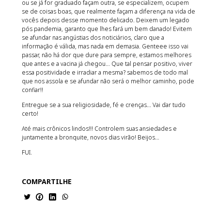
ou se já for graduado façam outra, se especializem, ocupem
se de coisas boas, que realmente façam a diferença na vida de
vocês depois desse momento delicado. Deixem um legado
pós pandemia, garanto que lhes fará um bem danado! Evitem
se afundar nas angústias dos noticiários, claro que a
informação é válida, mas nada em demasia. Genteee isso vai
passar, não há dor que dure para sempre, estamos melhores
que antes e a vacina já chegou… Que tal pensar positivo, viver
essa positividade e irradiar a mesma? sabemos de todo mal
que nos assola e se afundar não será o melhor caminho, pode
confiar!!
Entregue se a sua religiosidade, fé e crenças… Vai dar tudo
certo!
Até mais crônicos lindos!!! Controlem suas ansiedades e
juntamente a bronquite, novos dias virão! Beijos…
FUI.
COMPARTILHE