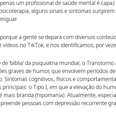
 apenas um profissional de saúde mental é capa
 psicoterapia, alguns sinais e sintomas surgire
eriguar.
so porque a gente se depara com diversos conteú
vídeos no TikTok, e nos identificamos, por veze
e ‘bíblia’ da psiquiatria mundial, o Transtorno
rações graves de humor, que envolvem períodos d
o. Sintomas cognitivos, físicos e comportamentai
s principais: o Tipo I, em que a elevação do humo
é mais branda (hipomania). Atualmente, especial
mpreende pessoas com depressão recorrente gr