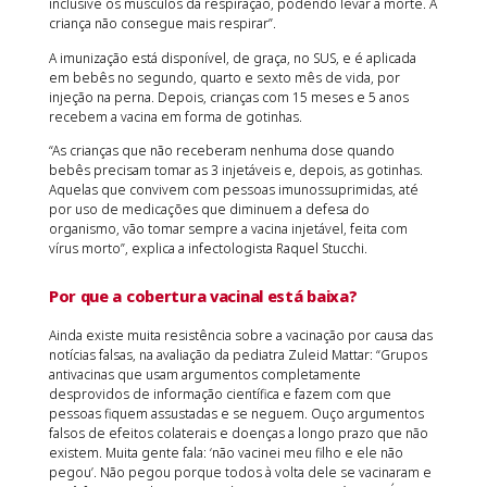
inclusive os músculos da respiração, podendo levar à morte. A
criança não consegue mais respirar”.
A imunização está disponível, de graça, no SUS, e é aplicada
em bebês no segundo, quarto e sexto mês de vida, por
injeção na perna. Depois, crianças com 15 meses e 5 anos
recebem a vacina em forma de gotinhas.
“As crianças que não receberam nenhuma dose quando
bebês precisam tomar as 3 injetáveis e, depois, as gotinhas.
Aquelas que convivem com pessoas imunossuprimidas, até
por uso de medicações que diminuem a defesa do
organismo, vão tomar sempre a vacina injetável, feita com
vírus morto”, explica a infectologista Raquel Stucchi.
Por que a cobertura vacinal está baixa?
Ainda existe muita resistência sobre a vacinação por causa das
notícias falsas, na avaliação da pediatra Zuleid Mattar: “Grupos
antivacinas que usam argumentos completamente
desprovidos de informação científica e fazem com que
pessoas fiquem assustadas e se neguem. Ouço argumentos
falsos de efeitos colaterais e doenças a longo prazo que não
existem. Muita gente fala: ‘não vacinei meu filho e ele não
pegou’. Não pegou porque todos à volta dele se vacinaram e