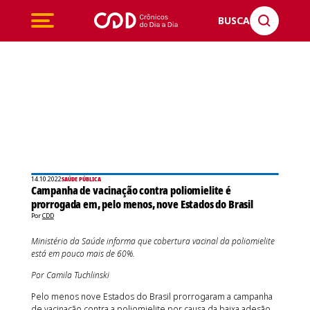
BUSCA
14.10.2022
SAÚDE PÚBLICA
Campanha de vacinação contra poliomielite é
prorrogada em, pelo menos, nove Estados do Brasil
Por
CDD
Ministério da Saúde informa que cobertura vacinal da poliomielite
está em pouco mais de 60%.
Por Camila Tuchlinski
Pelo menos nove Estados do Brasil prorrogaram a campanha
de vacinação contra a poliomielite por causa da baixa adesão.