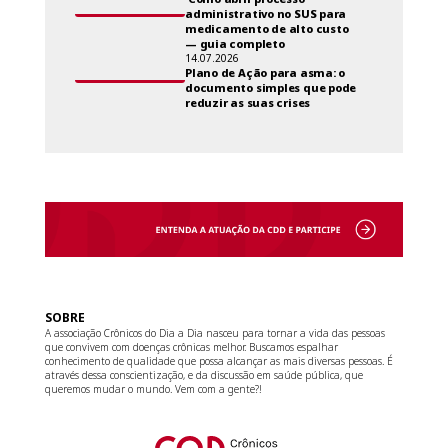
administrativo no SUS para
medicamento de alto custo
— guia completo
14.07.2026
Plano de Ação para asma: o
documento simples que pode
reduzir as suas crises
SOBRE
A associação Crônicos do Dia a Dia nasceu para tornar a vida das pessoas
que convivem com doenças crônicas melhor. Buscamos espalhar
conhecimento de qualidade que possa alcançar as mais diversas pessoas. É
através dessa conscientização, e da discussão em saúde pública, que
queremos mudar o mundo. Vem com a gente?!