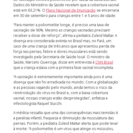
Dados do Ministério da Saúde revelam que a cobertura vacinal
está em 63,21%. O
Plano Nacional de Imunização
se encerraria
em 30 de setembro para crianças entre 1 e 5 anos de idade.
“Para manter a poliomielite longe, é preciso uma taxa de
vacinação de 90%. Mesmo as crianças vacinadas precisam
receber a dose de reforço”, afirma a pediatra Zuleid Mattar. A
doença era considerada extinta no Brasil mas, no Pará, um
caso de uma criança de três anos que apresentou perda de
força nas pernas, febre e dores musculares está sendo
investigado pela Secretaria de Saúde local. O ministro da
Saúde, Marcelo Queiroga, disse em entrevista à
CNN Brasil
que a criança estava com a primeira fase vacinal incompleta.
“A vacinação é extremamente importante ainda pois é uma
doença que não foi erradicada no mundo. Com a globalização
e as pessoas viajando pelo mundo, ainda temos o risco da
reintrodução do vírus no Brasil e, com a baixa cobertura
vacinal, nossas crianças estão desprotegidas”, enfatiza a
infectologista Raquel Stucchi.
A médica ressalta que uma das consequências mais temidas é
a paralisia infantil, fraqueza e diminuição da musculatura das
pernas. Porém, a pediatra Zuleid Mattar alerta que pode levar
à morte: “A poliomielite é um vírus que atinge os músculos,