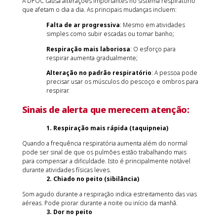
A DPOC causa alterações importantes no sistema respiratório
que afetam o dia a dia. As principais mudanças incluem:
Falta de ar progressiva
: Mesmo em atividades
simples como subir escadas ou tomar banho;
Respiração mais laboriosa
: O esforço para
respirar aumenta gradualmente;
Alteração no padrão respiratório
: A pessoa pode
precisar usar os músculos do pescoço e ombros para
respirar.
Sinais de alerta que merecem atenção:
1. Respiração mais rápida (taquipneia)
Quando a frequência respiratória aumenta além do normal
pode ser sinal de que os pulmões estão trabalhando mais
para compensar a dificuldade. Isto é principalmente notável
durante atividades físicas leves.
2. Chiado no peito (sibilância)
Som agudo durante a respiração indica estreitamento das vias
aéreas. Pode piorar durante a noite ou início da manhã.
3. Dor no peito