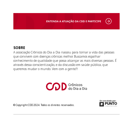
SOBRE
A associação Crônicos do Dia a Dia nasceu para tornar a vida das pessoas
que convivem com doenças crônicas melhor. Buscamos espalhar
conhecimento de qualidade que possa alcançar as mais diversas pessoas. É
através dessa conscientização, e da discussão em saúde pública, que
queremos mudar o mundo. Vem com a gente?!
Desenvolvido por:
© Copyright CDD 2024. Todos os direitos reservados.
relacionamento@cdd.org.br
(11) 3181-8266
Converse com a gente no WhatsApp