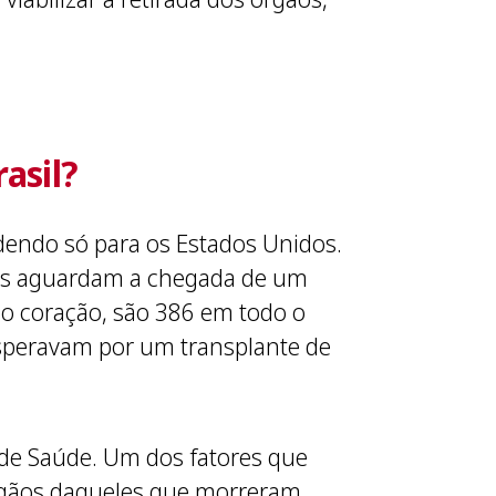
asil?
dendo só para os Estados Unidos.
oas aguardam a chegada de um
a o coração, são 386 em todo o
esperavam por um transplante de
 de Saúde. Um dos fatores que
 órgãos daqueles que morreram.