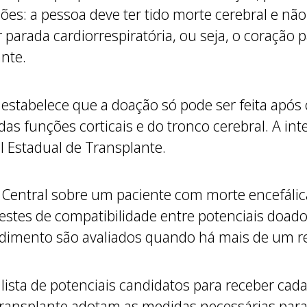
ndões: a pessoa deve ter tido morte cerebral e nã
r parada cardiorrespiratória, ou seja, o coração
ante.
 estabelece que a doação só pode ser feita após 
das funções corticais e do tronco cerebral. A int
al Estadual de Transplante.
 a Central sobre um paciente com morte encefálica
testes de compatibilidade entre potenciais doado
dimento são avaliados quando há mais de um rec
lista de potenciais candidatos para receber cad
ransplante adotam as medidas necessárias para v