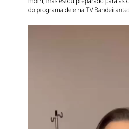
morri, mas estou preparado para as co
do programa dele na TV Bandeirante