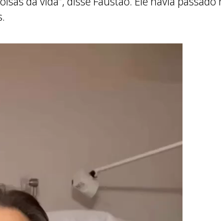
isas da vida”, disse Faustão. Ele havia passado 
s.