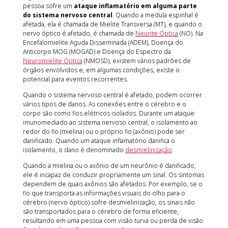
pessoa sofre um
ataque inflamatório em alguma parte
do sistema nervoso central
. Quando a medula espinhal é
afetada, ela é chamada de Mielite Transversa (MT), e quando o
nervo óptico é afetado, é chamada de
Neurite Óptica
(NO). Na
Encefalomielite Aguda Disseminada (ADEM), Doença do
Anticorpo MOG (MOGAD) e Doença do Espectro da
Neuromielite Óptica
(NMOSD), existem vários padrões de
órgãos envolvidos e, em algumas condições, existe o
potencial para eventos recorrentes.
Quando o sistema nervoso central é afetado, podem ocorrer
vários tipos de danos. As conexões entre o cérebro e o
corpo são como fios elétricos isolados. Durante um ataque
imunomediado ao sistema nervoso central, o isolamento ao
redor do fio (mielina) ou o próprio fio (axônio) pode ser
danificado. Quando um ataque inflamatório danifica o
isolamento, o dano é denominado
desmielinização
.
Quando a mielina ou o axônio de um neurônio é danificado,
ele é incapaz de conduzir propriamente um sinal. Os sintomas
dependem de quais axônios são afetados. Por exemplo, se o
fio que transporta as informações visuais do olho para o
cérebro (nervo óptico) sofre desmielinização, os sinais não
são transportados para o cérebro de forma eficiente,
resultando em uma pessoa com visão turva ou perda de visão.