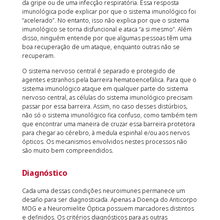
da gripe ou de uma infecção respiratória. Essa resposta
imunológica pode explicar por que o sistema imunológico foi
“acelerado”. No entanto, isso não explica por que o sistema
imunológico se torna disfuncional e ataca “a si mesmo”. Além
disso, ninguém entende por que algumas pessoas têm uma
boa recuperação de um ataque, enquanto outras não se
recuperam.
O sistema nervoso central é separado e protegido de
agentes estranhos pela barreira hematoencefálica. Para que o
sistema imunológico ataque em qualquer parte do sistema
nervoso central, as células do sistema imunológico precisam
passar por essa barreira. Assim, no caso desses distúrbios,
não só o sistema imunológico fica confuso, como também tem
que encontrar uma maneira de cruzar essa barreira protetora
para chegar ao cérebro, à medula espinhal e/ou aos nervos
ópticos. Os mecanismos envolvidos nestes processos não
são muito bem compreendidos.
Diagnóstico
Cada uma dessas condições neuroimunes permanece um
desafio para ser diagnosticada. Apenas a Doença do Anticorpo
MOG e a Neuromielite Óptica possuem marcadores distintos
e definidos. Os critérios diagnósticos para as outras