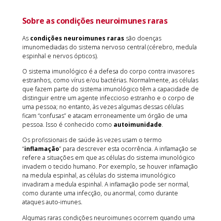
Sobre as condições neuroimunes raras
As
condições neuroimunes raras
são doenças
imunomediadas do sistema nervoso central (cérebro, medula
espinhal e nervos ópticos).
O sistema imunológico é a defesa do corpo contra invasores
estranhos, como vírus e/ou bactérias. Normalmente, as células
que fazem parte do sistema imunológico têm a capacidade de
distinguir entre um agente infeccioso estranho e o corpo de
uma pessoa; no entanto, às vezes algumas dessas células
ficam “confusas” e atacam erroneamente um órgão de uma
pessoa. Isso é conhecido como
autoimunidade
.
Os profissionais de saúde às vezes usam o termo
“
inflamação
” para descrever esta ocorrência. A inflamação se
refere a situações em que as células do sistema imunológico
invadem o tecido humano. Por exemplo, se houver inflamação
na medula espinhal, as células do sistema imunológico
invadiram a medula espinhal. A inflamação pode ser normal,
como durante uma infecção, ou anormal, como durante
ataques auto-imunes.
Algumas raras condições neuroimunes ocorrem quando uma