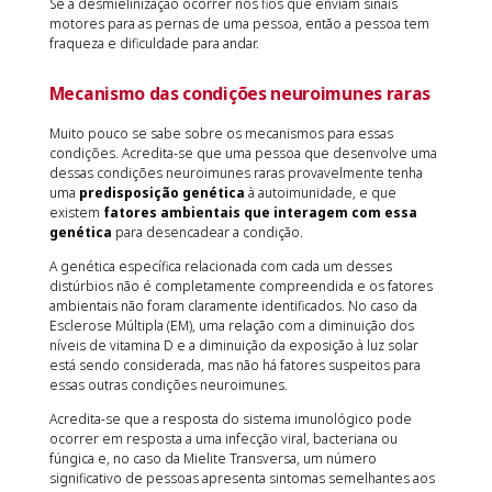
Se a desmielinização ocorrer nos fios que enviam sinais
motores para as pernas de uma pessoa, então a pessoa tem
fraqueza e dificuldade para andar.
Mecanismo das condições neuroimunes raras
Muito pouco se sabe sobre os mecanismos para essas
condições. Acredita-se que uma pessoa que desenvolve uma
dessas condições neuroimunes raras provavelmente tenha
uma
predisposição genética
à autoimunidade, e que
existem
fatores ambientais que interagem com essa
genética
para desencadear a condição.
A genética específica relacionada com cada um desses
distúrbios não é completamente compreendida e os fatores
ambientais não foram claramente identificados. No caso da
Esclerose Múltipla (EM), uma relação com a diminuição dos
níveis de vitamina D e a diminuição da exposição à luz solar
está sendo considerada, mas não há fatores suspeitos para
essas outras condições neuroimunes.
Acredita-se que a resposta do sistema imunológico pode
ocorrer em resposta a uma infecção viral, bacteriana ou
fúngica e, no caso da Mielite Transversa, um número
significativo de pessoas apresenta sintomas semelhantes aos