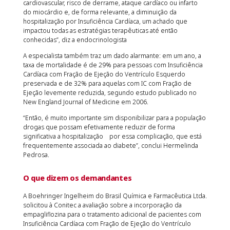
cardiovascular, risco de derrame, ataque cardíaco ou infarto
do miocárdio e, de forma relevante, a diminuição da
hospitalização por Insuficiência Cardíaca, um achado que
impactou todas as estratégias terapêuticas até então
conhecidas”, diz a endocrinologista
A especialista também traz um dado alarmante: em um ano, a
taxa de mortalidade é de 29% para pessoas com Insuficiência
Cardíaca com Fração de Ejeção do Ventrículo Esquerdo
preservada e de 32% para aquelas com IC com Fração de
Ejeção levemente reduzida, segundo estudo publicado no
New England Journal of Medicine em 2006.
“Então, é muito importante sim disponibilizar para a população
drogas que possam efetivamente reduzir de forma
significativa a hospitalização por essa complicação, que está
frequentemente associada ao diabete”, conclui Hermelinda
Pedrosa.
O que dizem os demandantes
A Boehringer Ingelheim do Brasil Química e Farmacêutica Ltda.
solicitou à Conitec a avaliação sobre a incorporação da
empagliflozina para o tratamento adicional de pacientes com
Insuficiência Cardíaca com Fração de Ejeção do Ventrículo