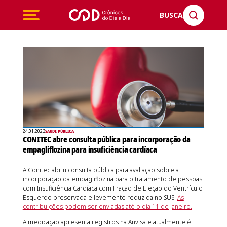
BUSCA
24.01.2023
SAÚDE PÚBLICA
CONITEC abre consulta pública para incorporação da
empagliflozina para insuficiência cardíaca
A Conitec abriu consulta pública para avaliação sobre a
incorporação da empagliflozina para o tratamento de pessoas
com Insuficiência Cardíaca com Fração de Ejeção do Ventrículo
Esquerdo preservada e levemente reduzida no SUS.
As
contribuições podem ser enviadas até o dia 11 de janeiro.
A medicação apresenta registros na Anvisa e atualmente é