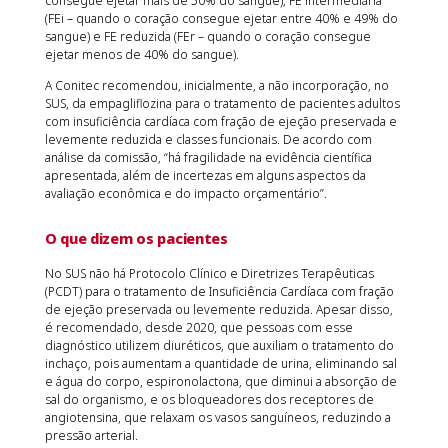
consegue ejetar mais de 50% do sangue), FE intermediária
(FEi – quando o coração consegue ejetar entre 40% e 49% do
sangue) e FE reduzida (FEr – quando o coração consegue
ejetar menos de 40% do sangue).
A Conitec recomendou, inicialmente, a não incorporação, no
SUS, da empagliflozina para o tratamento de pacientes adultos
com insuficiência cardíaca com fração de ejeção preservada e
levemente reduzida e classes funcionais. De acordo com
análise da comissão, “há fragilidade na evidência científica
apresentada, além de incertezas em alguns aspectos da
avaliação econômica e do impacto orçamentário”.
O que dizem os pacientes
No SUS não há Protocolo Clínico e Diretrizes Terapêuticas
(PCDT) para o tratamento de Insuficiência Cardíaca com fração
de ejeção preservada ou levemente reduzida. Apesar disso,
é recomendado, desde 2020, que pessoas com esse
diagnóstico utilizem diuréticos, que auxiliam o tratamento do
inchaço, pois aumentam a quantidade de urina, eliminando sal
e água do corpo, espironolactona, que diminui a absorção de
sal do organismo, e os bloqueadores dos receptores de
angiotensina, que relaxam os vasos sanguíneos, reduzindo a
pressão arterial.