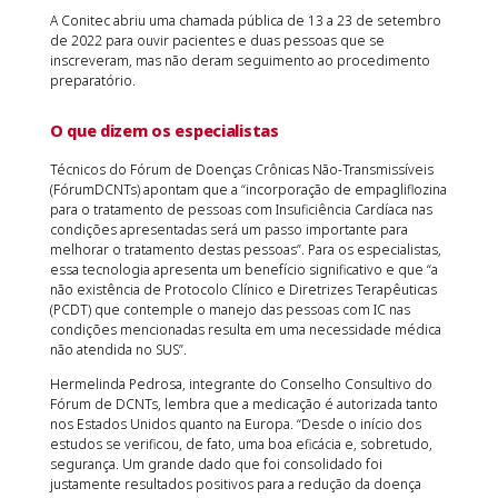
A Conitec abriu uma chamada pública de 13 a 23 de setembro
de 2022 para ouvir pacientes e duas pessoas que se
inscreveram, mas não deram seguimento ao procedimento
preparatório.
O que dizem os especialistas
Técnicos do Fórum de Doenças Crônicas Não-Transmissíveis
(FórumDCNTs) apontam que a “incorporação de empagliflozina
para o tratamento de pessoas com Insuficiência Cardíaca nas
condições apresentadas será um passo importante para
melhorar o tratamento destas pessoas”. Para os especialistas,
essa tecnologia apresenta um benefício significativo e que “a
não existência de Protocolo Clínico e Diretrizes Terapêuticas
(PCDT) que contemple o manejo das pessoas com IC nas
condições mencionadas resulta em uma necessidade médica
não atendida no SUS”.
Hermelinda Pedrosa, integrante do Conselho Consultivo do
Fórum de DCNTs, lembra que a medicação é autorizada tanto
nos Estados Unidos quanto na Europa. “Desde o início dos
estudos se verificou, de fato, uma boa eficácia e, sobretudo,
segurança. Um grande dado que foi consolidado foi
justamente resultados positivos para a redução da doença