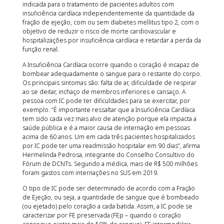
indicada para o tratamento de pacientes adultos com
insuficiência cardíaca independentemente da quantidade da
fração de ejeção, com ou sem diabetes mellitus tipo 2, com o
objetivo de reduzir o risco de morte cardiovascular e
hospitalizações por insuficiência cardíaca e retardar a perda da
função renal.
A Insuficiência Cardíaca ocorre quando o coração é incapaz de
bombear adequadamente o sangue para o restante do corpo.
Os principais sintomas são: falta de ar, dificuldade de respirar
ao se deitar, inchaço de membros inferiores e cansaço. A
pessoa com IC pode ter dificuldades para se exercitar, por
exemplo. “É importante ressaltar que a Insuficiência Cardíaca
tem sido cada vez mais alvo de atenção porque ela impacta a
saúde pública e é a maior causa de internação em pessoas
acima de 60 anos. Um em cada três pacientes hospitalizados
por IC pode ter uma readmissão hospitalar em 90 dias”, afirma
Hermelinda Pedrosa, integrante do Conselho Consultivo do
Fórum de DCNTs. Segundo a médica, mais de R$ 500 milhões
foram gastos com internações no SUS em 2019.
O tipo de IC pode ser determinado de acordo com a Fração
de Ejeção, ou seja, a quantidade de sangue que é bombeado
(ou ejetado) pelo coração a cada batida. Assim, a IC pode se
caracterizar por FE preservada (FEp – quando o coração