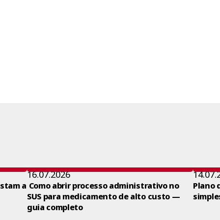
16.07.2026
14.07.
ustam a
Como abrir processo administrativo no
Plano 
SUS para medicamento de alto custo —
simple
guia completo