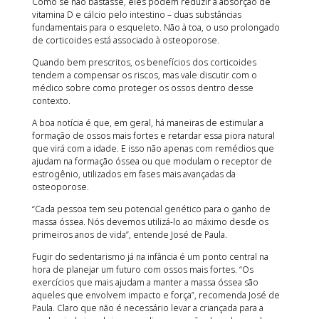
Como se não bastasse, eles podem reduzir a absorção de
vitamina D e cálcio pelo intestino – duas substâncias
fundamentais para o esqueleto. Não à toa, o uso prolongado
de corticoides está associado à osteoporose.
Quando bem prescritos, os benefícios dos corticoides
tendem a compensar os riscos, mas vale discutir com o
médico sobre como proteger os ossos dentro desse
contexto.
A boa notícia é que, em geral, há maneiras de estimular a
formação de ossos mais fortes e retardar essa piora natural
que virá com a idade. E isso não apenas com remédios que
ajudam na formação óssea ou que modulam o receptor de
estrogênio, utilizados em fases mais avançadas da
osteoporose.
“Cada pessoa tem seu potencial genético para o ganho de
massa óssea. Nós devemos utilizá-lo ao máximo desde os
primeiros anos de vida”, entende José de Paula.
Fugir do sedentarismo já na infância é um ponto central na
hora de planejar um futuro com ossos mais fortes. “Os
exercícios que mais ajudam a manter a massa óssea são
aqueles que envolvem impacto e força”, recomenda José de
Paula. Claro que não é necessário levar a criançada para a