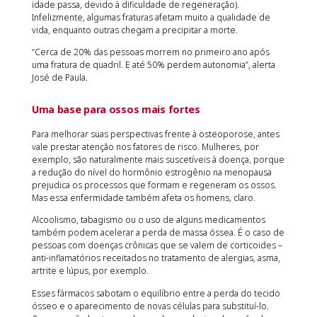
idade passa, devido à dificuldade de regeneração).
Infelizmente, algumas fraturas afetam muito a qualidade de
vida, enquanto outras chegam a precipitar a morte.
“Cerca de 20% das pessoas morrem no primeiro ano após
uma fratura de quadril. E até 50% perdem autonomia”, alerta
José de Paula.
Uma base para ossos mais fortes
Para melhorar suas perspectivas frente à osteoporose, antes
vale prestar atenção nos fatores de risco. Mulheres, por
exemplo, são naturalmente mais suscetíveis à doença, porque
a redução do nível do hormônio estrogênio na menopausa
prejudica os processos que formam e regeneram os ossos.
Mas essa enfermidade também afeta os homens, claro.
Alcoolismo, tabagismo ou o uso de alguns medicamentos
também podem acelerar a perda de massa óssea. É o caso de
pessoas com doenças crônicas que se valem de corticoides –
anti-inflamatórios receitados no tratamento de alergias, asma,
artrite e lúpus, por exemplo.
Esses fármacos sabotam o equilíbrio entre a perda do tecido
ósseo e o aparecimento de novas células para substituí-lo.