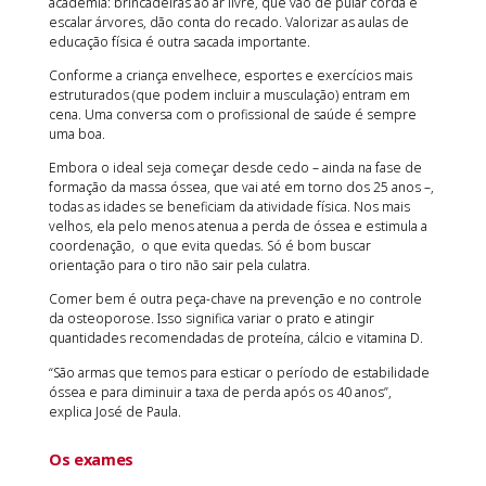
academia: brincadeiras ao ar livre, que vão de pular corda e
escalar árvores, dão conta do recado. Valorizar as aulas de
educação física é outra sacada importante.
Conforme a criança envelhece, esportes e exercícios mais
estruturados (que podem incluir a musculação) entram em
cena. Uma conversa com o profissional de saúde é sempre
uma boa.
Embora o ideal seja começar desde cedo – ainda na fase de
formação da massa óssea, que vai até em torno dos 25 anos –,
todas as idades se beneficiam da atividade física. Nos mais
velhos, ela pelo menos atenua a perda de óssea e estimula a
coordenação, o que evita quedas. Só é bom buscar
orientação para o tiro não sair pela culatra.
Comer bem é outra peça-chave na prevenção e no controle
da osteoporose. Isso significa variar o prato e atingir
quantidades recomendadas de proteína, cálcio e vitamina D.
“São armas que temos para esticar o período de estabilidade
óssea e para diminuir a taxa de perda após os 40 anos”,
explica José de Paula.
Os exames