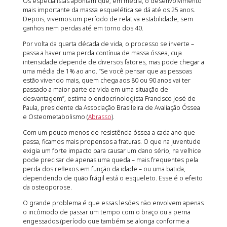
Os especialistas apontam que, em média, o desenvolvimento
mais importante da massa esquelética se dá até os 25 anos.
Depois, vivemos um período de relativa estabilidade, sem
ganhos nem perdas até em torno dos 40.
Por volta da quarta década de vida, o processo se inverte –
passa a haver uma perda contínua de massa óssea, cuja
intensidade depende de diversos fatores, mas pode chegar a
uma média de 1% ao ano. “Se você pensar que as pessoas
estão vivendo mais, quem chega aos 80 ou 90 anos vai ter
passado a maior parte da vida em uma situação de
desvantagem”, estima o endocrinologista Francisco José de
Paula, presidente da Associação Brasileira de Avaliação Óssea
e Osteometabolismo (
Abrasso
).
Com um pouco menos de resistência óssea a cada ano que
passa, ficamos mais propensos a fraturas. O que na juventude
exigia um forte impacto para causar um dano sério, na velhice
pode precisar de apenas uma queda – mais frequentes pela
perda dos reflexos em função da idade – ou uma batida,
dependendo de quão frágil está o esqueleto. Esse é o efeito
da osteoporose.
O grande problema é que essas lesões não envolvem apenas
o incômodo de passar um tempo com o braço ou a perna
engessados (período que também se alonga conforme a