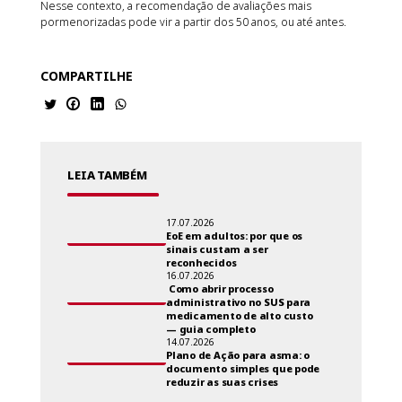
Nesse contexto, a recomendação de avaliações mais
pormenorizadas pode vir a partir dos 50 anos, ou até antes.
COMPARTILHE
LEIA TAMBÉM
17.07.2026
EoE em adultos: por que os
sinais custam a ser
reconhecidos
16.07.2026
Como abrir processo
administrativo no SUS para
medicamento de alto custo
— guia completo
14.07.2026
Plano de Ação para asma: o
documento simples que pode
reduzir as suas crises