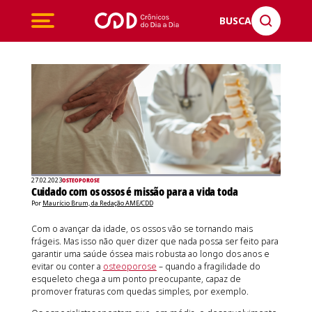
BUSCA
27.02.2023
OSTEOPOROSE
Cuidado com os ossos é missão para a vida toda
Por
Maurício Brum, da Redação AME/CDD
Com o avançar da idade, os ossos vão se tornando mais
frágeis. Mas isso não quer dizer que nada possa ser feito para
garantir uma saúde óssea mais robusta ao longo dos anos e
evitar ou conter a
osteoporose
– quando a fragilidade do
esqueleto chega a um ponto preocupante, capaz de
promover fraturas com quedas simples, por exemplo.