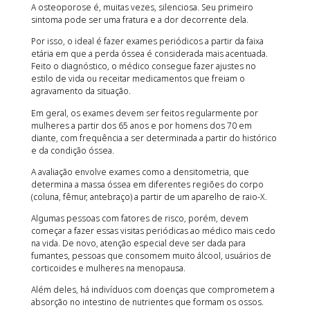
A osteoporose é, muitas vezes, silenciosa. Seu primeiro
sintoma pode ser uma fratura e a dor decorrente dela.
Por isso, o ideal é fazer exames periódicos a partir da faixa
etária em que a perda óssea é considerada mais acentuada.
Feito o diagnóstico, o médico consegue fazer ajustes no
estilo de vida ou receitar medicamentos que freiam o
agravamento da situação.
Em geral, os exames devem ser feitos regularmente por
mulheres a partir dos 65 anos e por homens dos 70 em
diante, com frequência a ser determinada a partir do histórico
e da condição óssea.
A avaliação envolve exames como a densitometria, que
determina a massa óssea em diferentes regiões do corpo
(coluna, fêmur, antebraço) a partir de um aparelho de raio-X.
Algumas pessoas com fatores de risco, porém, devem
começar a fazer essas visitas periódicas ao médico mais cedo
na vida. De novo, atenção especial deve ser dada para
fumantes, pessoas que consomem muito álcool, usuários de
corticoides e mulheres na menopausa.
Além deles, há indivíduos com doenças que comprometem a
absorção no intestino de nutrientes que formam os ossos.