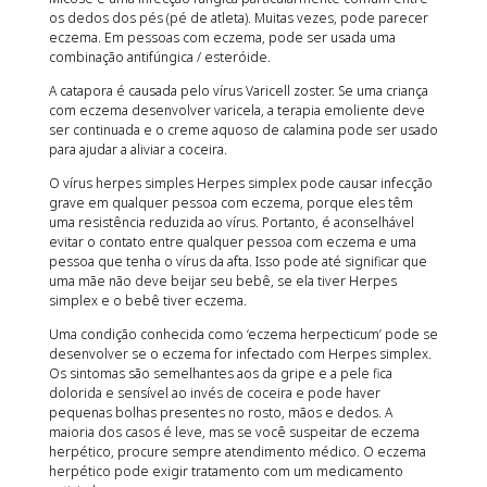
os dedos dos pés (pé de atleta). Muitas vezes, pode parecer
eczema. Em pessoas com eczema, pode ser usada uma
combinação antifúngica / esteróide.
A catapora é causada pelo vírus Varicell zoster. Se uma criança
com eczema desenvolver varicela, a terapia emoliente deve
ser continuada e o creme aquoso de calamina pode ser usado
para ajudar a aliviar a coceira.
O vírus herpes simples Herpes simplex pode causar infecção
grave em qualquer pessoa com eczema, porque eles têm
uma resistência reduzida ao vírus. Portanto, é aconselhável
evitar o contato entre qualquer pessoa com eczema e uma
pessoa que tenha o vírus da afta. Isso pode até significar que
uma mãe não deve beijar seu bebê, se ela tiver Herpes
simplex e o bebê tiver eczema.
Uma condição conhecida como ‘eczema herpecticum’ pode se
desenvolver se o eczema for infectado com Herpes simplex.
Os sintomas são semelhantes aos da gripe e a pele fica
dolorida e sensível ao invés de coceira e pode haver
pequenas bolhas presentes no rosto, mãos e dedos. A
maioria dos casos é leve, mas se você suspeitar de eczema
herpético, procure sempre atendimento médico. O eczema
herpético pode exigir tratamento com um medicamento