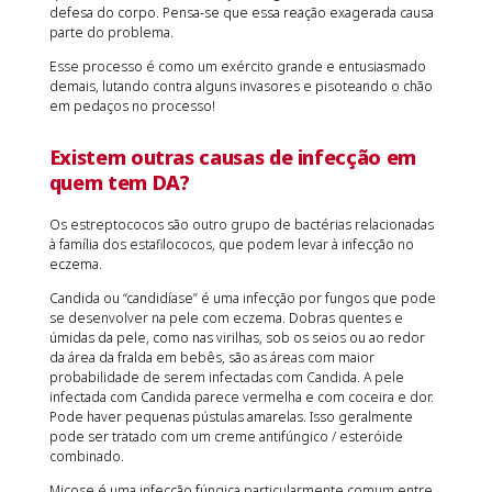
defesa do corpo. Pensa-se que essa reação exagerada causa
parte do problema.
Esse processo é como um exército grande e entusiasmado
demais, lutando contra alguns invasores e pisoteando o chão
em pedaços no processo!
Existem outras causas de infecção em
quem tem DA?
Os estreptococos são outro grupo de bactérias relacionadas
à família dos estafilococos, que podem levar à infecção no
eczema.
Candida ou “candidíase” é uma infecção por fungos que pode
se desenvolver na pele com eczema. Dobras quentes e
úmidas da pele, como nas virilhas, sob os seios ou ao redor
da área da fralda em bebês, são as áreas com maior
probabilidade de serem infectadas com Candida. A pele
infectada com Candida parece vermelha e com coceira e dor.
Pode haver pequenas pústulas amarelas. Isso geralmente
pode ser tratado com um creme antifúngico / esteróide
combinado.
Micose é uma infecção fúngica particularmente comum entre