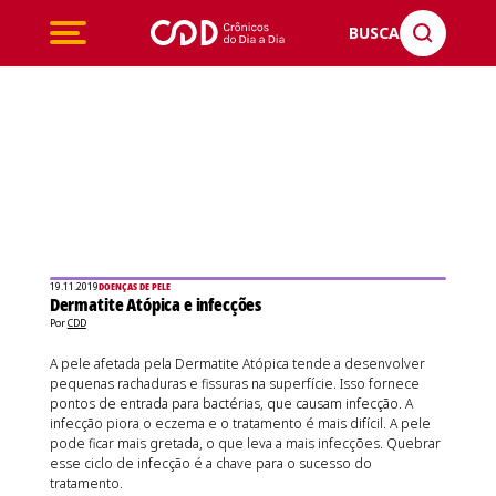
BUSCA
19.11.2019
DOENÇAS DE PELE
Dermatite Atópica e infecções
Por
CDD
A pele afetada pela Dermatite Atópica tende a desenvolver
pequenas rachaduras e fissuras na superfície. Isso fornece
pontos de entrada para bactérias, que causam infecção. A
infecção piora o eczema e o tratamento é mais difícil. A pele
pode ficar mais gretada, o que leva a mais infecções. Quebrar
esse ciclo de infecção é a chave para o sucesso do
tratamento.