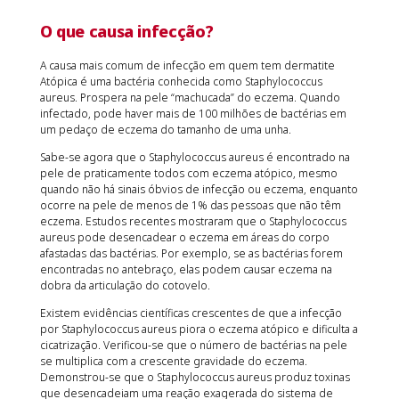
O que causa infecção?
A causa mais comum de infecção em quem tem dermatite
Atópica é uma bactéria conhecida como Staphylococcus
aureus. Prospera na pele “machucada” do eczema. Quando
infectado, pode haver mais de 100 milhões de bactérias em
um pedaço de eczema do tamanho de uma unha.
Sabe-se agora que o Staphylococcus aureus é encontrado na
pele de praticamente todos com eczema atópico, mesmo
quando não há sinais óbvios de infecção ou eczema, enquanto
ocorre na pele de menos de 1% das pessoas que não têm
eczema. Estudos recentes mostraram que o Staphylococcus
aureus pode desencadear o eczema em áreas do corpo
afastadas das bactérias. Por exemplo, se as bactérias forem
encontradas no antebraço, elas podem causar eczema na
dobra da articulação do cotovelo.
Existem evidências científicas crescentes de que a infecção
por Staphylococcus aureus piora o eczema atópico e dificulta a
cicatrização. Verificou-se que o número de bactérias na pele
se multiplica com a crescente gravidade do eczema.
Demonstrou-se que o Staphylococcus aureus produz toxinas
que desencadeiam uma reação exagerada do sistema de