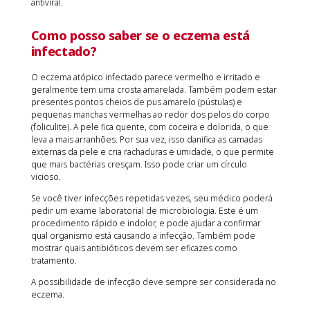
antiviral.
Como posso saber se o eczema está
infectado?
O eczema atópico infectado parece vermelho e irritado e
geralmente tem uma crosta amarelada. Também podem estar
presentes pontos cheios de pus amarelo (pústulas) e
pequenas manchas vermelhas ao redor dos pelos do corpo
(foliculite). A pele fica quente, com coceira e dolorida, o que
leva a mais arranhões. Por sua vez, isso danifica as camadas
externas da pele e cria rachaduras e umidade, o que permite
que mais bactérias cresçam. Isso pode criar um círculo
vicioso.
Se você tiver infecções repetidas vezes, seu médico poderá
pedir um exame laboratorial de microbiologia. Este é um
procedimento rápido e indolor, e pode ajudar a confirmar
qual organismo está causando a infecção. Também pode
mostrar quais antibióticos devem ser eficazes como
tratamento.
A possibilidade de infecção deve sempre ser considerada no
eczema.