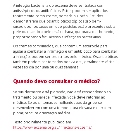
A infecção bacteriana do eczema deve ser tratada com
antissépticos ou antibióticos. Estes podem ser aplicados
topicamente como creme, pomada ou loção. Estudos
demonstraram que os antibióticos tópicos são bem-
sucedidos nos casos em que pústulas estão presentes sob a
pele ou quando a pele está rachada, quebrada ou chorando,
proporcionando fácil acesso a infecções bacterianas.
Os cremes combinados, que contêm um esteroide para
ajudar a combater a inflamação e um antibiótico para combater
a infecção, podem ser prescritos pelo médico. Os antibióticos
também podem ser tomados por via oral, geralmente várias
vezes ao dia por uma ou duas semanas.
Quando devo consultar o médico?
Se sua dermatite está piorando, não está respondendo ao
tratamento ou parece infectada, você deve retornar ao
médico. Se os sintomas semelhantes aos da gripe se
desenvolverem com uma temperatura elevada e o eczema
piorar, procure orientação médica.
Texto originalmente publicado em
https://www.eczema.org.au/infections-eczema/