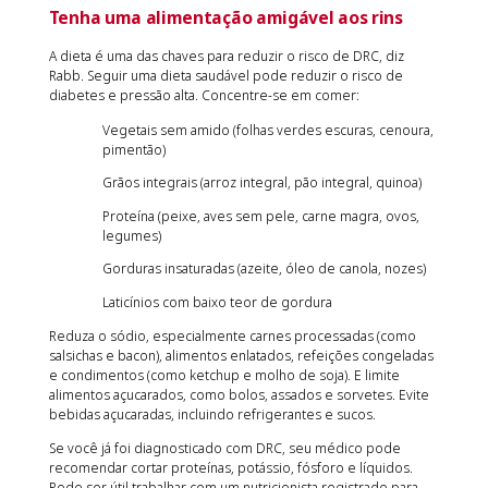
Tenha uma alimentação amigável aos rins
A dieta é uma das chaves para reduzir o risco de DRC, diz
Rabb. Seguir uma dieta saudável pode reduzir o risco de
diabetes e pressão alta. Concentre-se em comer:
Vegetais sem amido (folhas verdes escuras, cenoura,
pimentão)
Grãos integrais (arroz integral, pão integral, quinoa)
Proteína (peixe, aves sem pele, carne magra, ovos,
legumes)
Gorduras insaturadas (azeite, óleo de canola, nozes)
Laticínios com baixo teor de gordura
Reduza o sódio, especialmente carnes processadas (como
salsichas e bacon), alimentos enlatados, refeições congeladas
e condimentos (como ketchup e molho de soja). E limite
alimentos açucarados, como bolos, assados ​​e sorvetes. Evite
bebidas açucaradas, incluindo refrigerantes e sucos.
Se você já foi diagnosticado com DRC, seu médico pode
recomendar cortar proteínas, potássio, fósforo e líquidos.
Pode ser útil trabalhar com um nutricionista registrado para