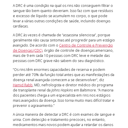
A DRC é uma condição na qual os rins não conseguem filtrar o
sangue tão bem quanto deveriam. Isso faz com que resíduos
e excesso de líquido se acumulem no corpo, o que pode
levar a várias outras condições de saúde, incluindo doenças
cardíacas.
A DRC às vezes é chamada de “assassina silenciosa”, porque
geralmente não causa sintomas até progredir para um estágio
avançado. De acordo com o
Centro de Controle e Prevenção
de Doenças (CDC)
, órgão de controle de doenças americano,
mais de 9 em cada 10 pessoas com DRC leve e metade das
pessoas com DRC grave não sabem do seu diagnóstico.
“Os rins têm enormes capacidades de reserva e podem
perder até 70% da função total antes que as manifestações da
doença renal avançada comecem a se desenvolver”, diz
Hamid Rabb
, MD, nefrologista e diretor médico do programa
de transplante renal da
Johns Hopkins
em Baltimore. “A maioria
dos pacientes chega a um especialista em rins nos estágios
mais avançados da doença. Isso torna muito mais difícil tratar e
prevenir o agravamento.”
A única maneira de detectar a DRC é com exames de sangue e
urina. Com detecção e tratamento precoces, no entanto,
medicamentos mais novos podem ajudar a retardar os danos