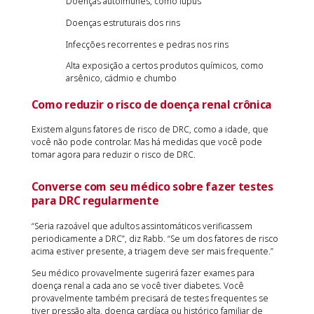
Doenças autoimunes, como lúpus
Doenças estruturais dos rins
Infecções recorrentes e pedras nos rins
Alta exposição a certos produtos químicos, como
arsênico, cádmio e chumbo
Como reduzir o risco de doença renal crônica
Existem alguns fatores de risco de DRC, como a idade, que
você não pode controlar. Mas há medidas que você pode
tomar agora para reduzir o risco de DRC.
Converse com seu médico sobre fazer testes
para DRC regularmente
“Seria razoável que adultos assintomáticos verificassem
periodicamente a DRC”, diz Rabb. “Se um dos fatores de risco
acima estiver presente, a triagem deve ser mais frequente.”
Seu médico provavelmente sugerirá fazer exames para
doença renal a cada ano se você tiver diabetes. Você
provavelmente também precisará de testes frequentes se
tiver pressão alta, doença cardíaca ou histórico familiar de