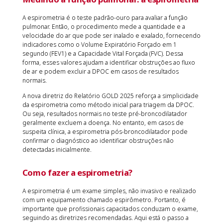
A espirometria é o teste padrão-ouro para avaliar a função
pulmonar. Então, o procedimento mede a quantidade e a
velocidade do ar que pode ser inalado e exalado, fornecendo
indicadores como o Volume Expiratório Forçado em 1
segundo (FEV1) e a Capacidade Vital Forçada (FVC). Dessa
forma, esses valores ajudam a identificar obstruções ao fluxo
de ar e podem excluir a DPOC em casos de resultados
normais​.
A nova diretriz do Relatório GOLD 2025 reforça a simplicidade
da espirometria como método inicial para triagem da DPOC.
Ou seja, resultados normais no teste pré-broncodilatador
geralmente excluem a doença. No entanto, em casos de
suspeita clínica, a espirometria pós-broncodilatador pode
confirmar o diagnóstico ao identificar obstruções não
detectadas inicialmente​.
Como fazer a espirometria?
A espirometria é um exame simples, não invasivo e realizado
com um equipamento chamado espirômetro. Portanto, é
importante que profissionais capacitados conduzam o exame,
seguindo as diretrizes recomendadas. Aqui está o passo a