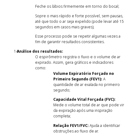
Feche os lábios firmemente em torno do bocal;
Sopre o mais rápido e forte possível, sem pausas,
até que todo o ar seja expelido (pode levar até 15
segundos em casos mais graves);
Esse processo pode se repetir algumas vezes a
fim de garantir resultados consistentes.
Análise dos resultados:
O espirômetro registra o fluxo e o volume de ar
expirado. Assim, gera gráficos e indicadores
como:
Volume Expiratório Forçado no
Primeiro Segundo (FEV1):
A
quantidade de ar exalada no primeiro
segundo;
Capacidade Vital Forçada (FVC):
Mede o volume total de ar que pode vir
da expiração após uma inspiração
completa;
Relação FEV1/FVC:
Ajuda a identificar
obstruções ao fluxo de ar.