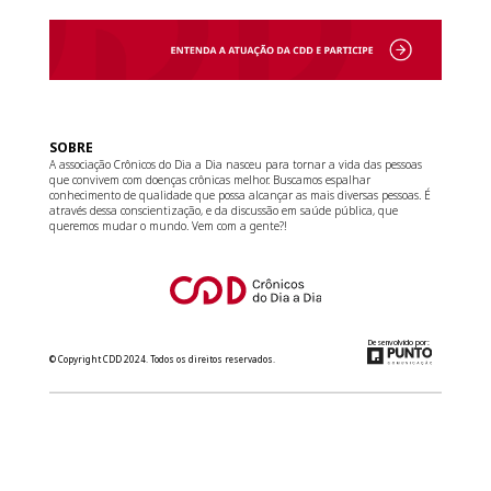
SOBRE
A associação Crônicos do Dia a Dia nasceu para tornar a vida das pessoas
que convivem com doenças crônicas melhor. Buscamos espalhar
conhecimento de qualidade que possa alcançar as mais diversas pessoas. É
através dessa conscientização, e da discussão em saúde pública, que
queremos mudar o mundo. Vem com a gente?!
Desenvolvido por:
© Copyright CDD 2024. Todos os direitos reservados.
relacionamento@cdd.org.br
(11) 3181-8266
Converse com a gente no WhatsApp