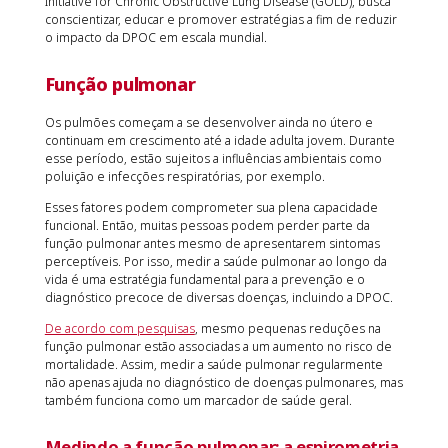
Initiative for Chronic Obstructive Lung Disease (GOLD), busca
conscientizar, educar e promover estratégias a fim de reduzir
o impacto da DPOC em escala mundial.
Função pulmonar
Os pulmões começam a se desenvolver ainda no útero e
continuam em crescimento até a idade adulta jovem. Durante
esse período, estão sujeitos a influências ambientais como
poluição e infecções respiratórias, por exemplo.
Esses fatores podem comprometer sua plena capacidade
funcional. Então, muitas pessoas podem perder parte da
função pulmonar antes mesmo de apresentarem sintomas
perceptíveis. Por isso, medir a saúde pulmonar ao longo da
vida é uma estratégia fundamental para a prevenção e o
diagnóstico precoce de diversas doenças, incluindo a DPOC.
De acordo com pesquisas
, mesmo pequenas reduções na
função pulmonar estão associadas a um aumento no risco de
mortalidade. Assim, medir a saúde pulmonar regularmente
não apenas ajuda no diagnóstico de doenças pulmonares, mas
também funciona como um marcador de saúde geral.
Medindo a função pulmonar: a espirometria