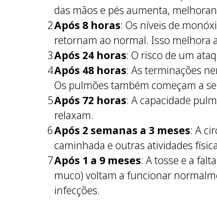
das mãos e pés aumenta, melhorand
Após 8 horas
: Os níveis de monóx
retornam ao normal. Isso melhora a
Após 24 horas
: O risco de um ata
Após 48 horas
: As terminações ne
Os pulmões também começam a se li
Após 72 horas
: A capacidade pulm
relaxam.
Após 2 semanas a 3 meses
: A c
caminhada e outras atividades físic
Após 1 a 9 meses
: A tosse e a fa
muco) voltam a funcionar normalme
infecções.