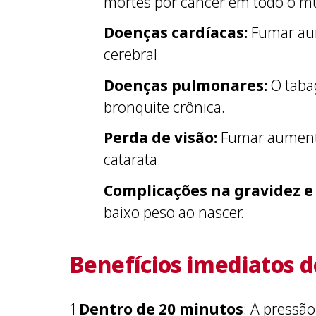
mortes por câncer em todo o m
Doenças cardíacas:
Fumar aum
cerebral.
Doenças pulmonares:
O taba
bronquite crônica.
Perda de visão:
Fumar aumenta 
catarata.
Complicações na gravidez e 
baixo peso ao nascer.
Benefícios imediatos d
Dentro de 20 minutos
: A pressã