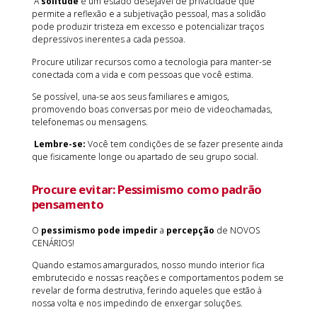
A
solitude
é um estado desejável de privacidade que
permite a reflexão e a subjetivação pessoal, mas a solidão
pode produzir tristeza em excesso e potencializar traços
depressivos inerentes a cada pessoa.
Procure utilizar recursos como a tecnologia para manter-se
conectada com a vida e com pessoas que você estima.
Se possível, una-se aos seus familiares e amigos,
promovendo boas conversas por meio de videochamadas,
telefonemas ou mensagens.
Lembre-se:
Você tem condições de se fazer presente ainda
que fisicamente longe ou apartado de seu grupo social.
Procure evitar:
Pessimismo como padrão
pensamento
O
pessimismo
pode impedir
a
percepção
de NOVOS
CENÁRIOS!
Quando estamos amargurados, nosso mundo interior fica
embrutecido e nossas reações e comportamentos podem se
revelar de forma destrutiva, ferindo aqueles que estão à
nossa volta e nos impedindo de enxergar soluções.