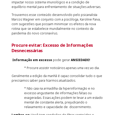
impactar nosso sistema imunológico e a condição de
equilíbrio mental para enfrentamento de situações adversas.
Trouxemos esse conteúdo desenvolvido pelo psicanalista
Marcos Wagner em conjunto com a psicóloga, Karoline Paiva,
com sugestões que possam minimizar os efeitos da nova
rotina que se estabelece mundialmente no contexto da
pandemia do novo coronavírus.
Procure evitar:
Excesso de Informações
Desnecessárias
Informação em excesso
pode gerar
ANSIEDADE!
* Procure assistir noticiários apenas uma vez ao dia.
Geralmente a edição da manhã é capaz consolidar tudo o que
precisamos saber para ficarmos atualizados.
* Não caia na armadilha da hiperinformação e no
excesso angustiante de informações falsas ou
exageradas. Essas ações podem te levar a um estado
mental de constante alerta, prejudicando o
relaxamento e capacidade de discernimento.
Lembre-se:
Você tem condições de filtrar conteúdos e