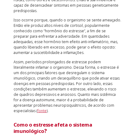
capaz de desencadear sintomas em pessoas geneticamente
predispostas.
Isso ocorre porque, quando o organismo se sente ameaçado.
Então ele produz altos níveis de cortisol, popularmente
conhecido como “hormônio do estresse”, a fim de se
preparar para enfrentar a adversidade. Em quantidades
adequadas, esse hormônio tem efeito anti-inflamatório, mas,
quando liberado em excesso, pode gerar o efeito oposto:
aumentar a suscetibilidade a inflamações.
Assim, períodos prolongados de estresse podem
literalmente inflamar o organismo. Dessa forma, o estresse é
um dos principais fatores que desregulam o sistema
imunológico, criando um desequilíbrio que pode ativar essas
doenças em pessoas predispostas. Por outro lado, essas
condições também aumentam o estresse, elevando o risco
de quadros depressivos e ansiosos. Quanto mais sistêmica
for a doença autoimune, maior é a probabilidade de
apresentar problemas neuropsiquiátricos, de acordo com
especialistas (
fonte
).
Como o estresse afeta o sistema
imunológico
?