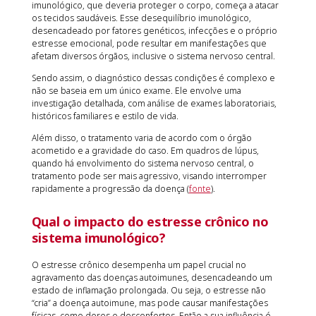
imunológico, que deveria proteger o corpo, começa a atacar
os tecidos saudáveis. Esse desequilíbrio imunológico,
desencadeado por fatores genéticos, infecções e o próprio
estresse emocional, pode resultar em manifestações que
afetam diversos órgãos, inclusive o sistema nervoso central.
Sendo assim, o diagnóstico dessas condições é complexo e
não se baseia em um único exame. Ele envolve uma
investigação detalhada, com análise de exames laboratoriais,
históricos familiares e estilo de vida.
Além disso, o tratamento varia de acordo com o órgão
acometido e a gravidade do caso. Em quadros de lúpus,
quando há envolvimento do sistema nervoso central, o
tratamento pode ser mais agressivo, visando interromper
rapidamente a progressão da doença (
fonte
).
Qual o impacto do estresse crônico no
sistema imunológico?
O estresse crônico desempenha um papel crucial no
agravamento das doenças autoimunes, desencadeando um
estado de inflamação prolongada. Ou seja, o estresse não
“cria” a doença autoimune, mas pode causar manifestações
físicas, como dores e desconfortos. Então a sua influência é