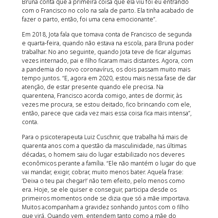
Bruna conta que a primeira coisa que ela viu foi eu entrando
com o Francisco no colo na sala de parto. Ela tinha acabado de
fazer o parto, então, foi uma cena emocionante”.
Em 2018, Jota fala que tomava conta de Francisco de segunda
e quarta-feira, quando não estava na escola, para Bruna poder
trabalhar. No ano seguinte, quando Jota teve de ficar algumas
vezes internado, pai e filho ficaram mais distantes. Agora, com
a pandemia do novo coronavírus, os dois passam muito mais
tempo juntos. “E, agora em 2020, estou mais nessa fase de dar
atenção, de estar presente quando ele precisa. Na
quarentena, Francisco acorda comigo, antes de dormir, às
vezes me procura, se estou deitado, fico brincando com ele,
então, parece que cada vez mais essa coisa fica mais intensa”,
conta.
Para o psicoterapeuta Luiz Cuschnir, que trabalha há mais de
quarenta anos com a questão da masculinidade, nas últimas
décadas, o homem saiu do lugar estabilizado nos deveres
econômicos perante a família. “Ele não mantém o lugar do que
vai mandar, exigir, cobrar, muito menos bater. Aquela frase:
‘Deixa o teu pai chegar!’ não tem efeito, pelo menos como
era. Hoje, se ele quiser e conseguir, participa desde os
primeiros momentos onde se dizia que só a mãe importava.
Muitos acompanham a gravidez sonhando juntos com o filho
que virá. Quando vem, entendem tanto como a mãe do