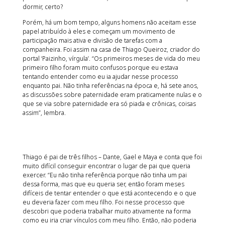
dormir, certo?
Porém, há um bom tempo, alguns homens não aceitam esse
papel atribuído à eles e começam um movimento de
participação mais ativa e divisão de tarefas com a
companheira. Foi assim na casa de Thiago Queiroz, criador do
portal ‘Paizinho, vírgula’. “Os primeiros meses de vida do meu
primeiro filho foram muito confusos porque eu estava
tentando entender como eu ia ajudar nesse processo
enquanto pai. Não tinha referências na época e, há sete anos,
as discussões sobre paternidade eram praticamente nulas e o
que se via sobre paternidade era só piada e crônicas, coisas
assim”, lembra.
Thiago é pai de três filhos – Dante, Gael e Maya e conta que foi
muito difícil conseguir encontrar o lugar de pai que queria
exercer. “Eu não tinha referência porque não tinha um pai
dessa forma, mas que eu queria ser, então foram meses
difíceis de tentar entender o que está acontecendo e o que
eu deveria fazer com meu filho. Foi nesse processo que
descobri que poderia trabalhar muito ativamente na forma
como eu iria criar vínculos com meu filho. Então, não poderia