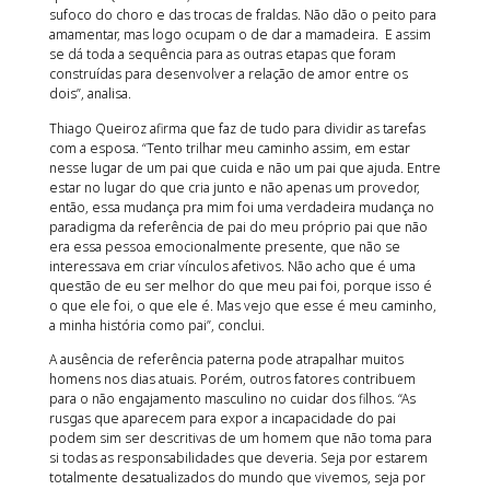
sufoco do choro e das trocas de fraldas. Não dão o peito para
amamentar, mas logo ocupam o de dar a mamadeira. E assim
se dá toda a sequência para as outras etapas que foram
construídas para desenvolver a relação de amor entre os
dois”, analisa.
Thiago Queiroz afirma que faz de tudo para dividir as tarefas
com a esposa. “Tento trilhar meu caminho assim, em estar
nesse lugar de um pai que cuida e não um pai que ajuda. Entre
estar no lugar do que cria junto e não apenas um provedor,
então, essa mudança pra mim foi uma verdadeira mudança no
paradigma da referência de pai do meu próprio pai que não
era essa pessoa emocionalmente presente, que não se
interessava em criar vínculos afetivos. Não acho que é uma
questão de eu ser melhor do que meu pai foi, porque isso é
o que ele foi, o que ele é. Mas vejo que esse é meu caminho,
a minha história como pai”, conclui.
A ausência de referência paterna pode atrapalhar muitos
homens nos dias atuais. Porém, outros fatores contribuem
para o não engajamento masculino no cuidar dos filhos. “As
rusgas que aparecem para expor a incapacidade do pai
podem sim ser descritivas de um homem que não toma para
si todas as responsabilidades que deveria. Seja por estarem
totalmente desatualizados do mundo que vivemos, seja por