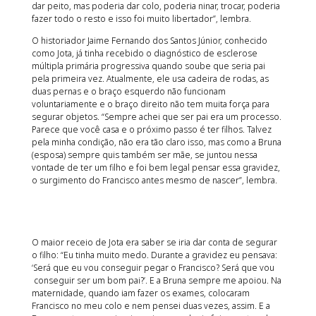
dar peito, mas poderia dar colo, poderia ninar, trocar, poderia
fazer todo o resto e isso foi muito libertador”, lembra.
O historiador Jaime Fernando dos Santos Júnior, conhecido
como Jota, já tinha recebido o diagnóstico de esclerose
múltipla primária progressiva quando soube que seria pai
pela primeira vez. Atualmente, ele usa cadeira de rodas, as
duas pernas e o braço esquerdo não funcionam
voluntariamente e o braço direito não tem muita força para
segurar objetos. “Sempre achei que ser pai era um processo.
Parece que você casa e o próximo passo é ter filhos. Talvez
pela minha condição, não era tão claro isso, mas como a Bruna
(esposa) sempre quis também ser mãe, se juntou nessa
vontade de ter um filho e foi bem legal pensar essa gravidez,
o surgimento do Francisco antes mesmo de nascer”, lembra.
O maior receio de Jota era saber se iria dar conta de segurar
o filho: “Eu tinha muito medo. Durante a gravidez eu pensava:
‘Será que eu vou conseguir pegar o Francisco? Será que vou
conseguir ser um bom pai?’. E a Bruna sempre me apoiou. Na
maternidade, quando iam fazer os exames, colocaram
Francisco no meu colo e nem pensei duas vezes, assim. E a