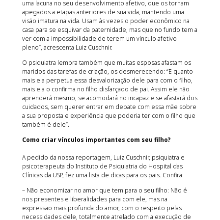
uma lacuna no seu desenvolvimento afetivo, que os tornam
apegados a etapas anteriores de sua vida, mantendo uma
visão imatura na vida. Usam às vezes o poder econômico na
casa para se esquivar da paternidade, mas que no fundo tem a
ver com a impossibilidade de terem um vínculo afetivo
pleno”, acrescenta Luiz Cuschnir.
O psiquiatra lembra também que muitas esposas afastam os
maridos das tarefas de criação, os desmerecendo: “E quanto
mais ela perpetua essa desvalorização dele para com o filho,
mais ela o confirma no filho disfarçado de pai. Assim ele não
aprenderá mesmo, se acomodará no incapaz e se afastará dos
cuidados, sem querer entrar em debate com essa mãe sobre
a sua proposta e experiência que poderia ter com o filho que
também é dele”.
Como criar vínculos importantes com seu filho?
A pedido da nossa reportagem, Luiz Cuschnir, psiquiatra e
psicoterapeuta do Instituto de Psiquiatria do Hospital das
Clínicas da USP, fez uma lista de dicas para os pais. Confira:
– Não economizar no amor que tem para o seu filho: Não é
nos presentes e liberalidades para com ele, mas na
expressão mais profunda do amor, com o respeito pelas
necessidades dele, totalmente atrelado com a execução de