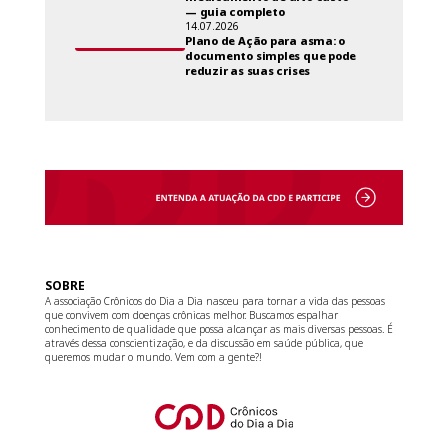
— guia completo
14.07.2026
Plano de Ação para asma: o
documento simples que pode
reduzir as suas crises
SOBRE
A associação Crônicos do Dia a Dia nasceu para tornar a vida das pessoas
que convivem com doenças crônicas melhor. Buscamos espalhar
conhecimento de qualidade que possa alcançar as mais diversas pessoas. É
através dessa conscientização, e da discussão em saúde pública, que
queremos mudar o mundo. Vem com a gente?!