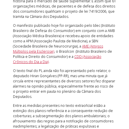
história para o mercado de saúde suplementar. É assim que 61
organizações médicas, de pacientes e de defesa dos direitos
dos consumidores qualificam o projeto de lei 7419/2006, que
tramita na Câmara dos Deputados.
O manifesto publicado hoje foi organizado pelo Idec (Instituto
Brasileiro de Defesa do Consumidor) em conjunto com a AMB
(Associação Médica Brasileira) e recebeu apoio de entidades
como a ​​APM (Associação Paulista de Medicina), a SBN
(Sociedade Brasileira de Neurocirurgia), a
AME (Amigos
Múltiplos pela Esclerose)
, o Brasilcon (Instituto Brasileiro de
Política e Direito do Consumidor) e a
CDD (Associação
Crônicos do Dia a Dia)
.
O texto final do PL ainda não foi apresentado pelo relator, o
deputado Hiran Gonçalves (PP-RR), mas uma minuta que já
circula entre representantes de diversos setores fez disparar
alarmes na opinião pública, especialmente frente ao risco de
o projeto entrar em pauta no plenário da Câmara dos
Deputados.
Entre as medidas presentes no texto extraoficial estão a
extinção dos planos referência e a consequente redução de
coberturas; a subsegmentação dos planos ambulatoriais; o
afrouxamento das regras para a notificação de consumidores
inadimplentes; a legalização de práticas expulsivas e