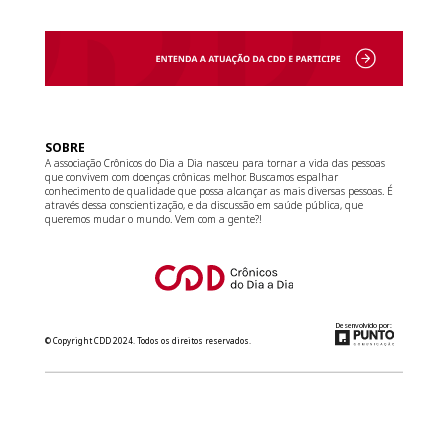
SOBRE
A associação Crônicos do Dia a Dia nasceu para tornar a vida das pessoas
que convivem com doenças crônicas melhor. Buscamos espalhar
conhecimento de qualidade que possa alcançar as mais diversas pessoas. É
através dessa conscientização, e da discussão em saúde pública, que
queremos mudar o mundo. Vem com a gente?!
Desenvolvido por:
© Copyright CDD 2024. Todos os direitos reservados.
relacionamento@cdd.org.br
(11) 3181-8266
Converse com a gente no WhatsApp